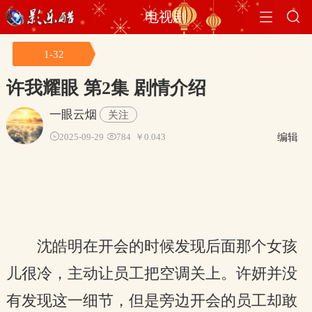


电视剧
1-32
许我耀眼
第2集 剧情介绍
一眼云烟
关注
编辑

2025-09-29

784
￥0.043
沈皓明在开会的时候发现后面那个女孩
儿很冷，主动让员工把空调关上。许妍并没
有发现这一细节，但是旁边开会的员工却敢