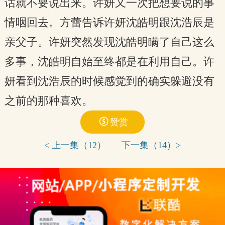
话就不要说出来。许妍又一次把想要说的事
情咽回去。方蕾告诉许妍沈皓明跟沈浩辰是
亲父子。许妍突然发现沈皓明瞒了自己这么
多事，沈皓明自始至终都是在利用自己。许
妍看到沈浩辰的时候感觉到的确实躲避没有
之前的那种喜欢。

赞赏
< 上一集（12）
下一集（14）>