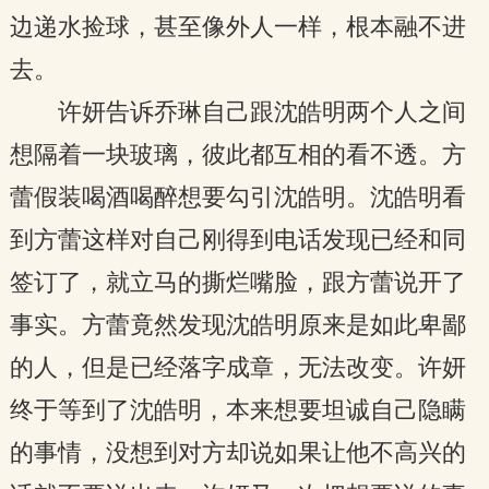
边递水捡球，甚至像外人一样，根本融不进
去。
许妍告诉乔琳自己跟沈皓明两个人之间
想隔着一块玻璃，彼此都互相的看不透。方
蕾假装喝酒喝醉想要勾引沈皓明。沈皓明看
到方蕾这样对自己刚得到电话发现已经和同
签订了，就立马的撕烂嘴脸，跟方蕾说开了
事实。方蕾竟然发现沈皓明原来是如此卑鄙
的人，但是已经落字成章，无法改变。许妍
终于等到了沈皓明，本来想要坦诚自己隐瞒
的事情，没想到对方却说如果让他不高兴的