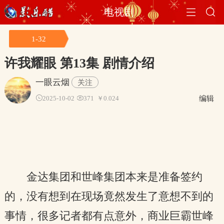


电视剧
1-32
许我耀眼
第13集 剧情介绍
一眼云烟
关注
编辑

2025-10-02

371
￥0.024
金达集团和世峰集团本来是准备签约
的，没有想到在现场竟然发生了意想不到的
事情，很多记者都有点意外，商业巨霸世峰