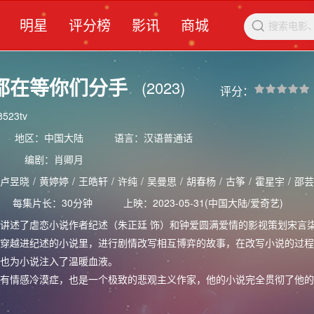
明星
评分榜
影讯
商城

都在等你们分手
(2023)
评分：
523tv
地区：中国大陆
语言：汉语普通话
编剧：
肖卿月
卢昱晓
/
黄婷婷
/
王皓轩
/
许纯
/
吴曼思
/
胡春杨
/
古筝
/
霍星宇
/
邵芸
每集片长：30分钟
上映：2023-05-31(中国大陆/爱奇艺)
述了虐恋小说作者纪述（朱正廷 饰）和钟爱圆满爱情的影视策划宋言
穿越进纪述的小说里，进行剧情改写相互博弈的故事，在改写小说的过程
也为小说注入了温暖血液。
情感冷漠症，也是一个极致的悲观主义作家，他的小说完全贯彻了他的
而作为从小到大都是“末班车锦鲤”的影视策划人宋言柒则恰恰相反，是一