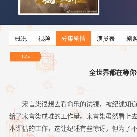
好者。当悲观主
拉扯，宋言柒不
道，就此开始了
概况
视频
分集剧情
演员表
剧
1-24
全世界都在等你
宋言柒很想去看俞乐的试镜，被纪述知道
给了宋言柒成堆的工作量。宋言柒虽然看上
本评估的工作，这让纪述有些惊讶，但为了