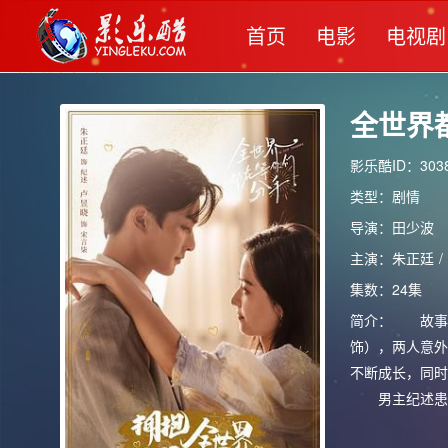
首页
电影
电视剧
全世界
影乐酷ID：3038
类型：
剧情
导演：
田少波
主演：
朱正廷
/
集数：24集
简介：
故事讲
饰），两人意外
不断成长，同时
男主纪述患有
都以悲剧结尾，