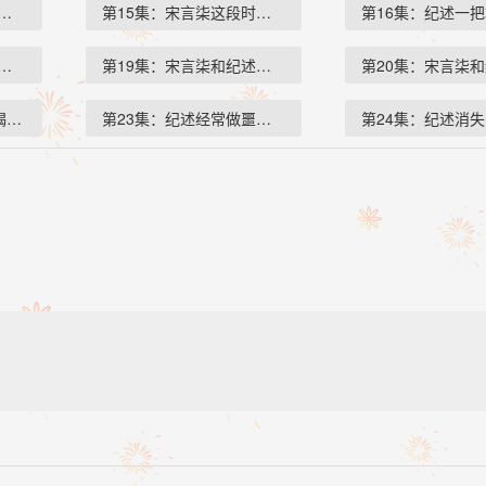
祺宇撮合宋…
第15集：宋言柒这段时间跟纪述…
第16集：纪述一
的短信，傅…
第19集：宋言柒和纪述原本以为…
第20集：宋言柒
竭力阻止…
第23集：纪述经常做噩梦梦到宋…
第24集：纪述消