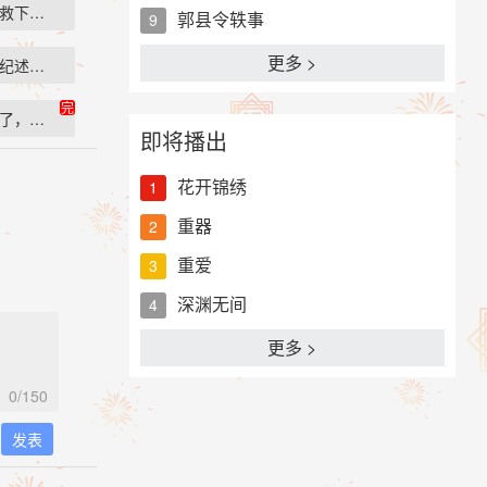
把救下了宋言柒…
郭县令轶事
9
更多 >
和纪述开启了如…
完
失了，永远的消…
即将播出
花开锦绣
1
重器
2
重爱
3
深渊无间
4
更多 >
0
/150
发表