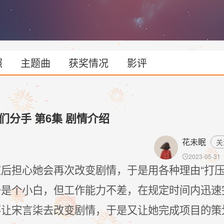
义的小说作者遇到了乐观主义的影视策划，两人在现实世界的较量延展到
满纪述小说故事的走向，，机缘巧合下，两人开启了小说和现实两个世界
两人关于“HE”和“BE”的拉锯战。在这场改写的博弈中，谁又会赢得主动
照
主题曲
获奖情况
影评
们分手 第6集 剧情介绍
花未眠
关
2023-05-31

后担心她会再次改变剧情，于是用各种理由“打压
去是个小白，但工作能力不差，在规定时间内迅速
不让宋言柒去改变剧情，于是又让她完成项目的策