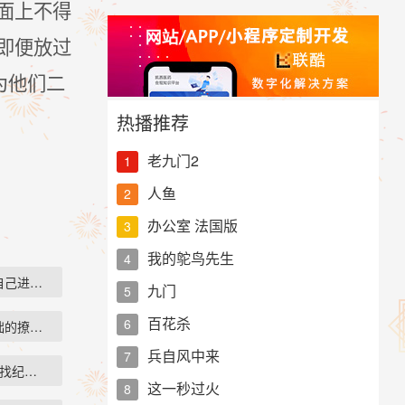
面上不得
即便放过
为他们二
热播推荐
老九门2
1
人鱼
2
办公室 法国版
3
我的鸵鸟先生
4
自己进入到了…
九门
5
百花杀
6
拙的撩汉技巧…
兵自风中来
7
去找纪述，鼓足…
这一秒过火
8