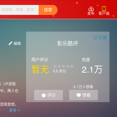


搜索
发布
客户端
引用

影乐酷评
编辑

用户评分
热度
暂无
2.1万
0人评分
柒（卢昱晓
2.1万
人想看
中，两人也
评分
想看


悲观思想，
更多
个圆满结局爱
