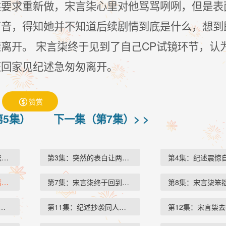
述要求重新做，宋言柒心里对他骂骂咧咧，但是表
声音，得知她并不知道后续剧情到底是什么，想到
离开。 宋言柒终于见到了自己CP试镜环节，认
班回家见纪述急匆匆离开。
赞赏

第5集）
下一集（第7集）> >
柒突然摔…
第3集：突然的表白让两人尴尬…
第4集：纪述震惊
看俞乐的…
第7集：宋言柒终于回到现实世…
第8集：宋言柒笨
宁契约恋爱…
第11集：纪述抄袭同人文事件大…
第12集：宋言柒