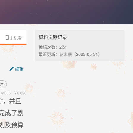
小说世界的
的神秘通
权呢？
资料贡献记录
手机看

编辑次数：
2次
最近更新：
花未眠
（2023-05-31）
编辑

注
655
￥
0.020

”，并且
完成了剧
划及预算