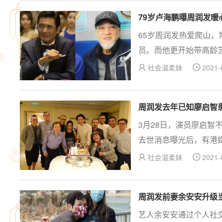
79岁卢海鹏曝周润发暖
65岁周润发热爱爬山
员。而他更开始带高龄
去活跃综艺、戏剧圈、
社会温柔妹
2021-


开…
周润发去年已知廖启智
3月28日，演员廖启
去世消息曝光后，有港
年已经知道，有叫他加
社会温柔妹
2021-


周润发前妻余安安升级
艺人余安安通过个人社交