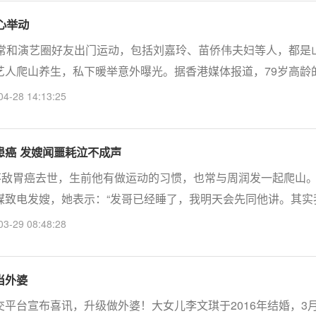
心举动
，常和演艺圈好友出门运动，包括刘嘉玲、苗侨伟夫妇等人，都是
艺人爬山养生，私下暖举意外曝光。据香港媒体报道，79岁高龄
影坛，3年前身体有血管塞了九成，因此接受心脏手术装支架。而
04-28 14:13:25
患癌 发嫂闻噩耗泣不成声
智不敌胃癌去世，生前他有做运动的习惯，也常与周润发一起爬山
媒致电发嫂，她表示：“发哥已经睡了，我明天会先同他讲。其实
油，我们以为他可以打赢这场仗，想不到这样突然⋯⋯真是好难
03-29 08:48:28
当外婆
平台宣布喜讯，升级做外婆！大女儿李文琪于2016年结婚，3月