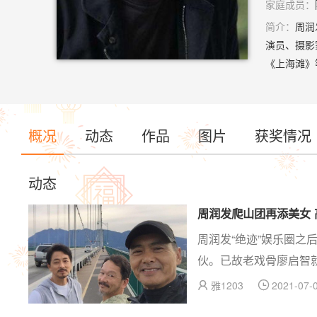
家庭成员：
简介：
周润
演员、摄影
《上海滩》
等电影成为
95年远赴
奥斯卡颁奖
概况
动态
作品
图片
获奖情况
别成就奖，
三名。200
礼”终身成
动态
英雄”之一
年级语文课
周润发爬山团再添美女
周润发“绝迹”娱乐圈
伙。已故老戏骨廖启智
战胜癌症。据不完全统
雅1203
2021-07-0


除…