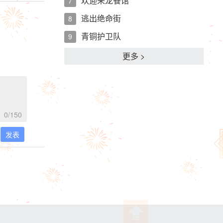
欢迎来龙餐馆
7
逃出绝命街
8
青铜护卫队
9
更多 >
0
/150
发表