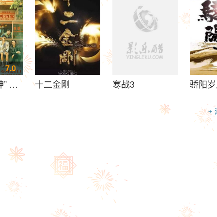
7.0
神” 別叫我賭神
十二金刚
寒战3
骄阳岁
+