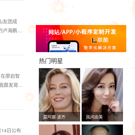
山友团成
的卢海鹏过
他现在
热门明星
。在廖启智
我跟发哥去
过，原本…
莫阿娜·波齐
风间由美
14日公布