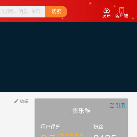


搜索
发布
客户端
编辑

引用

影乐酷
用户评分
粉丝