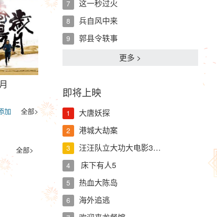
这一秒过火
7
兵自风中来
8
郭县令轶事
9
更多 >
月
即将上映
添加
全部>
大唐妖探
1
港城大劫案
2
汪汪队立大功大电影3…
3
全部>
床下有人5
4
热血大陈岛
5
海外追逃
6