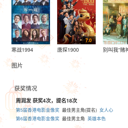
7.0
寒战1994
唐探1900
别叫我“赌
图片
获奖情况
周润发
获奖4次，提名18次
第5届香港电影金像奖
最佳男主角(提名)
女人心
第6届香港电影金像奖
最佳男主角
英雄本色