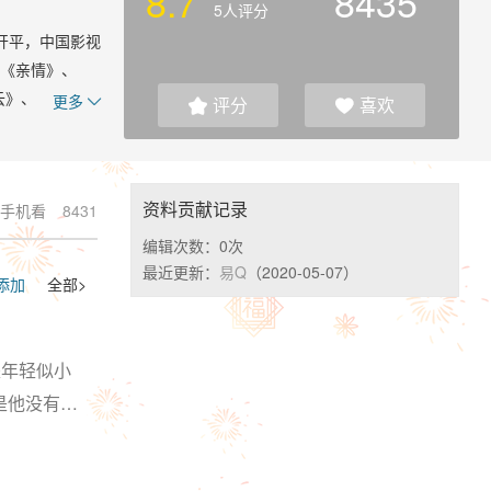
8.7
8435
5人评分
东开平，中国影视
、《亲情》、
云》、《赌神》
更多
评分
喜欢



双周一成”。19
影，曾两次担任
尔亚洲电影节特
资料贡献记录
手机看
8431
VD的男演员前
“亚洲卓越奖颁奖
编辑次数：
0次
七位“地球名人
最近更新：
易Q
（2020-05-07）
添加
全部>
社出版的中学一
是年轻似小
是他没有能
活习惯，