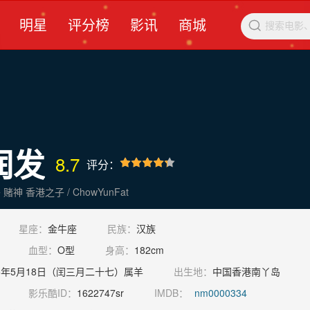
明星
评分榜
影讯
商城

润发
8.7
评分：
发哥 小马哥 赌神 香港之子 / ChowYunFat
星座：
金牛座
民族：
汉族
血型：
O型
身高：
182cm
55年5月18日（闰三月二十七）属羊
出生地：
中国香港南丫岛
影乐酷ID：
1622747sr
IMDB：
nm0000334