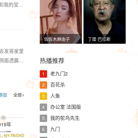
和我的宝贝
成…
佐佐木麻由子
丁度·巴拉斯
去发哥家里
热播推荐
侧面透露出
薄的黑色…
老九门2
1
百花杀
2
添加
全部>
人鱼
3
办公室 法国版
4
我的鸵鸟先生
5

019年
九门
6