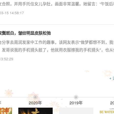
女合照，并用手托住女儿孕肚，画面非常温馨。她留言：“午饭后
包括名模陈绎岚亦有留言恭喜，更有网友指保养得宜称余安安将会
03-15 14:58:17
双鬓斑白，皱纹明显皮肤松弛
台分享去周润发家中工作的趣事，该网友表示"做梦都想不到，我
。发哥说我的手机镜头脏了，他就用衣服擦我的手机镜头"，也从
该网友还晒出了与周润发的合照，在照片中的周润发穿着简单单
13:52:29
+


年
2020年
2019年
2