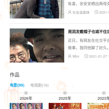
有喜，余安安晒出两母
一起散步！”好多网友
社会温柔妹
2021-


周润发戴帽子也遮不住
近日，有网友在社交平
做事，我同他聊了好久
了周润发是真的亲切。
Wlm
2021-01-27 


作品
电影(99)
电视剧(16)



2026年
2025年
2023