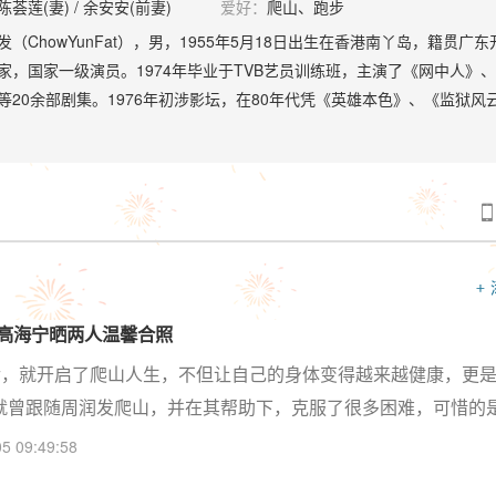
陈荟莲(妻) / 余安安(前妻)
爱好：
爬山、跑步
发（ChowYunFat），男，1955年5月18日出生在香港南丫岛，籍贯广
家，国家一级演员。1974年毕业于TVB艺员训练班，主演了《网中人》
等20余部剧集。1976年初涉影坛，在80年代凭《英雄本色》、《监狱风
香港“暴力美学”风格电影的代表人物之一。90年代与成龙、周星驰并称为“
好莱坞发展。主演了《安娜与国王》、《卧虎藏龙》等多部不同风格的电
嘉宾。1999年在洛杉矶中国城“中央广场”留下手印，2000年获法国多维
2004年凭《喋血双雄》等影片中塑造的枪手形象成为全美最多人收藏其D

5年被香港网民评为“经典电视剧小生”第一名；2007年获美国AZN电视台
就奖。此外，周润发还热衷于公益事业，2000年被美国《时代》周刊选为
+
，2003年获颁特区政府银紫荆星章，同年其奋斗历程被写入香港启思出版
本，成为首位被列入中学教科书的演艺界人士。
 高海宁晒两人温馨合照
之后，就开启了爬山人生，不但让自己的身体变得越来越健康，更
就曾跟随周润发爬山，并在其帮助下，克服了很多困难，可惜的
计，周润发光靠爬山这一项运动就帮助不下三位圈内艺人改变生
5 09:49:58