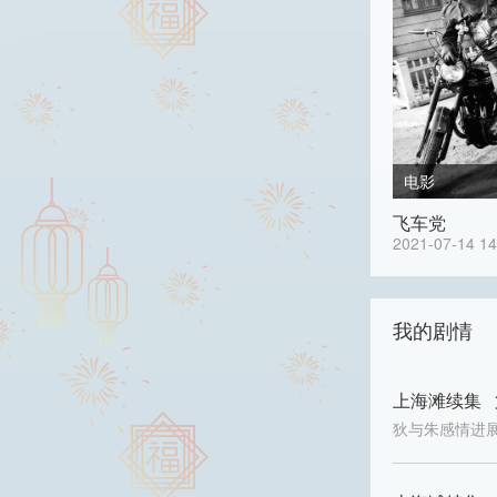
电影
飞车党
2021-07-14 14
我的剧情
上海滩续集 
狄与朱感情进