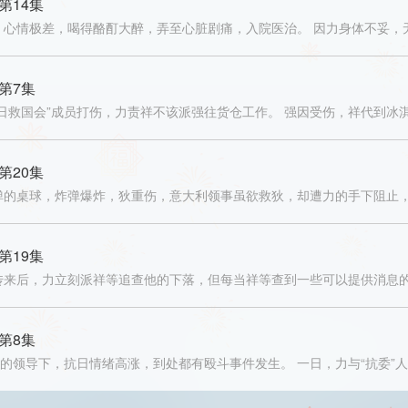
第14集
，心情极差，喝得酪酊大醉，弄至心脏剧痛，入院医治。 因力身体不妥，
第7集
日救国会”成员打伤，力责祥不该派强往货仓工作。 强因受伤，祥代到冰
第20集
弹的桌球，炸弹爆炸，狄重伤，意大利领事虽欲救狄，却遭力的手下阻止
第19集
传来后，力立刻派祥等追查他的下落，但每当祥等查到一些可以提供消息
第8集
”的领导下，抗日情绪高涨，到处都有殴斗事件发生。 一日，力与“抗委”