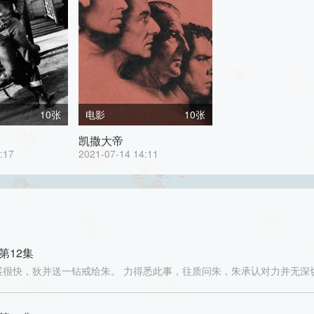
10张
电影
10张
凯撒大帝
:17
2021-07-14 14:11
第12集
展很快，狄并送一钻戒给朱。 力得悉此事，往质问朱，朱承认对力并无深