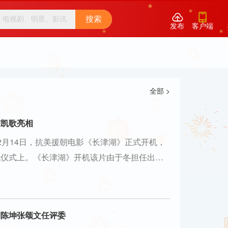


搜索
发布
客户端
全部 >
陈凯歌亮相
2月14日，抗美援朝电影《长津湖》正式开机，
机仪式上。《长津湖》开机该片由于冬担任出品
、徐…
俐陈坤张颂文任评委