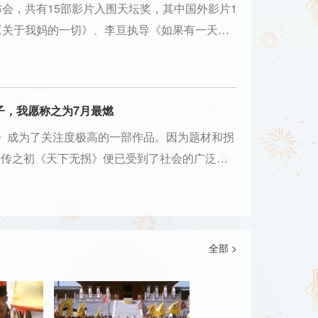
布会，共有15部影片入围天坛奖，其中国外影片1
《关于我妈的一切》、李亘执导《如果有一天我
…
子，我愿称之为7月最燃
》成为了关注度极高的一部作品。因为题材和拐
宣传之初《天下无拐》便已受到了社会的广泛关
一直是…
全部 >