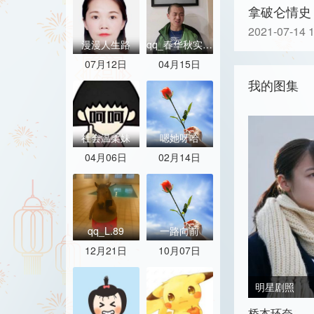
拿破仑情史
2021-07-14 
漫漫人生路
qq_春华秋实20
07月12日
04月15日
我的图集
社会温柔妹
嗯她呀哈
04月06日
02月14日
qq_L.89
一路向前
12月21日
10月07日
明星剧照
桥本环奈