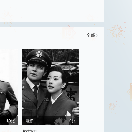
全部 >
10张
电影
10张
樱花恋