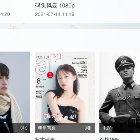
码头风云 1080p
14:20
2021-07-14 14:19
3张
明星写真
9张
电影
桥本环奈
百战雄狮