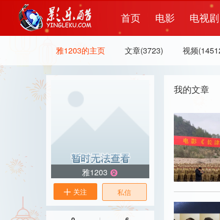
首页
电影
电视剧
雅1203的主页
文章(3723)
视频(1451
我的文章
雅1203

关注
私信

0
6