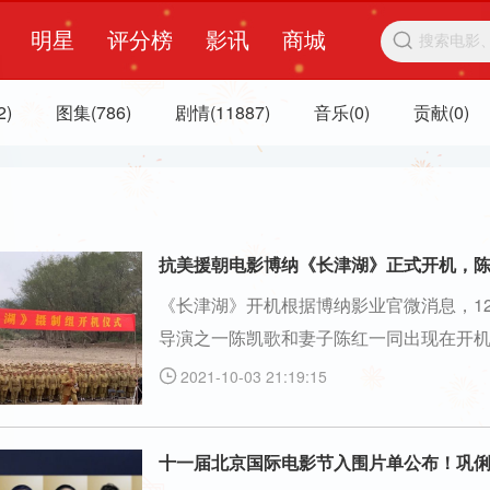
明星
评分榜
影讯
商城

2)
图集(786)
剧情(11887)
音乐(0)
贡献(0)
抗美援朝电影博纳《长津湖》正式开机，
《长津湖》开机根据博纳影业官微消息，1
导演之一陈凯歌和妻子陈红一同出现在开
人及总制片人，黄建新任总监制，陈凯歌
2021-10-03 21:19:15

十一届北京国际电影节入围片单公布！巩