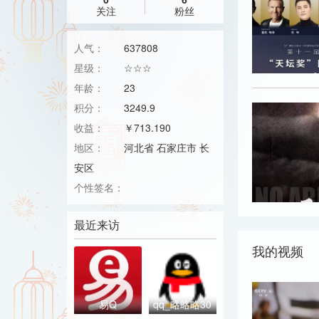
关注
粉丝
人气：
637808
星级：
☆☆☆
年龄：
23
积分：
3249.9
收益：
￥713.190
地区：
河北省 石家庄市 长
安区
个性签名：
最近来访
我的视频
易Q
qq_略略略30