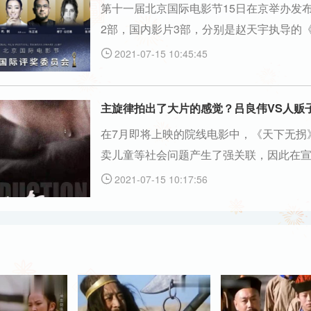
第十一届北京国际电影节15日在京举办发
2部，国内影片3部，分别是赵天宇执导的
将会离开你》、刘智海执导《云霄之上》
2021-07-15 10:45:45

主旋律拍出了大片的感觉？吕良伟VS人贩
在7月即将上映的院线电影中，《天下无拐
卖儿童等社会问题产生了强关联，因此在
注。其实拐卖儿童问题涉及到千家万户，
2021-07-15 10:17:56
