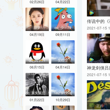
02月26日
04月22日
传说中的《
甜梦
qq_少～79
2021-07-15 
04月19日
09月11日
qq_阿宁71
笑红尘
神龙剑侠吕
06月15日
04月14日
2021-07-15 
qq_莫失莫忘67
182*9135dj
01月22日
10月29日
正片