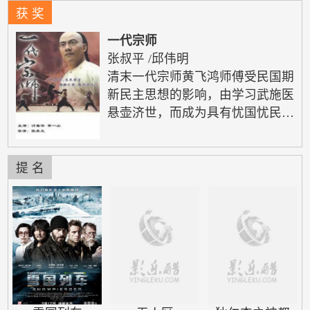
获 奖
一代宗师
张叔平
/
邱伟明
清末一代宗师黄飞鸿师傅受民国期
新民主思想的影响，由学习武施医
悬壶济世，而成为具有忧国忧民思
想金饱负和情怀…… 清朝末年，
朝庭腐败无能，民不聊生，官逼民
反，众百姓纷纷起义。一天，以何
提 名
昌为首的数名革命党遭到清兵追
杀，一代宗师黄师傅及众徒弟掩护
他们脱了险。没过多久，被清兵以
窝藏叛 党、图谋造反为名，将黄
师傅抓走 ... ，为救黄师傅，从徒
弟潜入了关帝厅总部，在此发现了
一批被装在木箱内的劳工。突然，