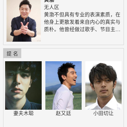
无人区
黄渤不但具有专业的表演素质，在
他身上更散发着来自内心的真实与
质朴。他曾经做过歌手、节目主持
人和舞蹈编导，后来又经过了专业
的配音学习，这些丰富的人生经
历，使他更具备了优于其他演艺新
提 名
人的专业素质。黄渤毕业于北京电
影学院配音专业。在就读电影学院
之前就参加过管虎导演的作品演
出，包括大家熟悉的电视电影《上
车，走吧》、电视剧《黑洞》。其
中《上车，走吧》不但获得了该年
度的金鸡奖最佳电视电…
妻夫木聪
赵又廷
小田切让