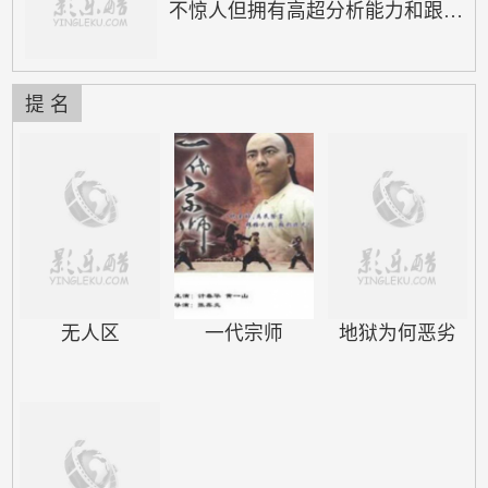
不惊人但拥有高超分析能力和跟踪
技巧的探员组成。在班长黄尚钟
（薛景求 饰）的指挥下，监视班
一次次抓获狡猾罪犯，将他们绳之
提 名
于法。某日，一腔热血的警员河允
珠（韩孝珠 饰）以优异的成绩通
过黄班长极为苛刻的测试，成为监
视班的一员，代号“花猪”。虽然初
出茅庐略显青涩，但花猪很快凭借
其缜密的分析能力赢得班长的信
任。与此同时，以詹姆士（郑雨盛
饰）为首的…
无人区
一代宗师
地狱为何恶劣