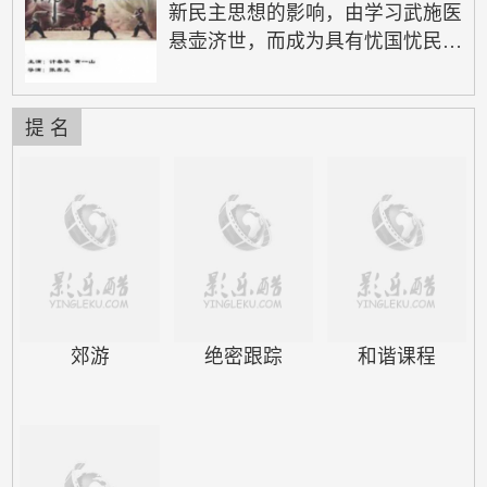
新民主思想的影响，由学习武施医
悬壶济世，而成为具有忧国忧民思
想金饱负和情怀…… 清朝末年，
朝庭腐败无能，民不聊生，官逼民
反，众百姓纷纷起义。一天，以何
提 名
昌为首的数名革命党遭到清兵追
杀，一代宗师黄师傅及众徒弟掩护
他们脱了险。没过多久，被清兵以
窝藏叛 党、图谋造反为名，将黄
师傅抓走 ... ，为救黄师傅，从徒
弟潜入了关帝厅总部，在此发现了
一批被装在木箱内的劳工。突然，
杀声四…
郊游
绝密跟踪
和谐课程