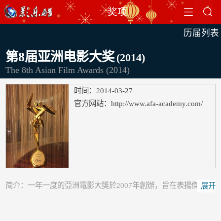


奖项
历届列表
第8届亚洲电影大奖
(2014)
The 8th Asian Film Awards (2014)
时间：
2014-03-27
官方网站：
http://www.afa-academy.com/
简介：
一年一度的亞洲電影大獎於2007年創辦，旨在表揚傑出的
展开
亞洲電影作品和人才，並展示亞洲電影界的多元文化和活力。頒
獎典禮當晚，區內電影界台前幕後的精英聚首一堂，共同嘉獎該