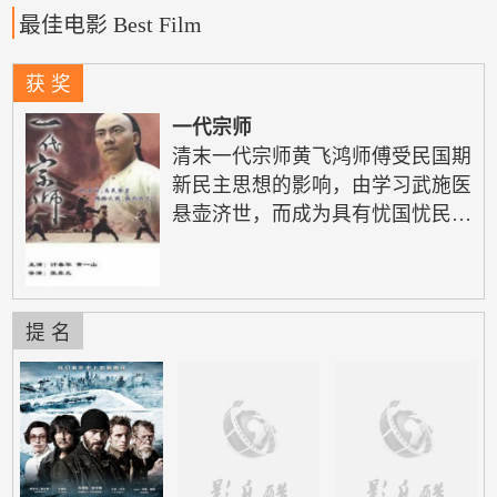
年度成績卓越的電影作品和電影工作者，吸引世界各地媒體出席
最佳电影 Best Film
及報導當晚盛況，彰顯大獎在區內的廣泛代表性。
获 奖
一代宗师
清末一代宗师黄飞鸿师傅受民国期
新民主思想的影响，由学习武施医
悬壶济世，而成为具有忧国忧民思
想金饱负和情怀…… 清朝末年，
朝庭腐败无能，民不聊生，官逼民
反，众百姓纷纷起义。一天，以何
昌为首的数名革命党遭到清兵追
提 名
杀，一代宗师黄师傅及众徒弟掩护
他们脱了险。没过多久，被清兵以
窝藏叛 党、图谋造反为名，将黄
师傅抓走 ... ，为救黄师傅，从徒
弟潜入了关帝厅总部，在此发现了