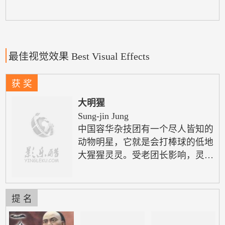
最佳视觉效果 Best Visual Effects
获 奖
大明猩
Sung-jin Jung
中国容华杂技团有一个尽人皆知的
动物明星，它就是会打棒球的低地
大猩猩灵灵。受老团长影响，灵灵
很早便学习击打棒球，而从小和它
一起长大的15岁驯兽师赵薇薇（徐
娇 饰）与灵灵合作默契，并且能
提 名
够用人类和猩猩的语言交流。可是
老团长为了让山地大猩猩雷霆和灵