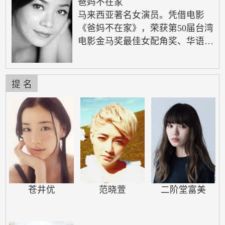
爸妈不在家
马来西亚著名女演员。凭借电影
《爸妈不在家》，荣获第50届台湾
电影金马奖最佳女配角奖、华语电
影传媒大奖最佳女配角奖、亚洲电
影大奖最佳女配角奖、第56届亚太
影展最佳女配角奖。
提 名
苍井优
范晓萱
二阶堂富美