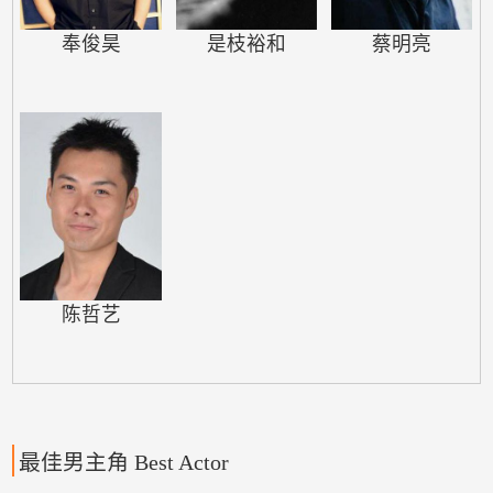
《最后胜利》获提名香…
奉俊昊
是枝裕和
蔡明亮
陈哲艺
最佳男主角 Best Actor