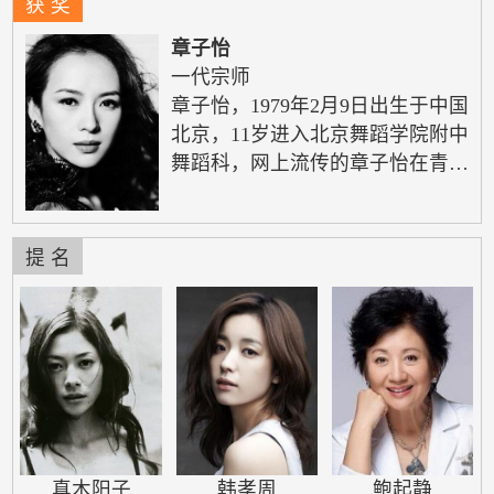
获 奖
章子怡
一代宗师
章子怡，1979年2月9日出生于中国
北京，11岁进入北京舞蹈学院附中
舞蹈科，网上流传的章子怡在青少
年时期拍摄的一些舞蹈视频，崭露
了她少年时代的舞蹈才华。后来进
入中央戏剧学院戏剧系，被张艺谋
提 名
发掘，于1998年担任电影《我的父
亲母亲》的女主角（招娣），此片
获得2000年柏林电影节银熊奖。19
99年，她又演出台湾导演李安执导
的电影《卧虎藏龙》，担任女主角
（玉娇龙）与周润发、杨紫琼、郎
雄等港台资深影人共同演出，《卧
虎藏龙》获…
真木阳子
韩孝周
鲍起静