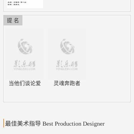
想金饱负和情怀…… 清朝末年，
朝庭腐败无能，民不聊生，官逼民
反，众百姓纷纷起义。一天，以何
提 名
昌为首的数名革命党遭到清兵追
杀，一代宗师黄师傅及众徒弟掩护
他们脱了险。没过多久，被清兵以
窝藏叛 党、图谋造反为名，将黄
师傅抓走 ... ，为救黄师傅，从徒
弟潜入了关帝厅总部，在此发现了
一批被装在木箱内的劳工。突然，
杀声四…
当他们谈论爱
灵魂奔跑者
最佳美术指导 Best Production Designer