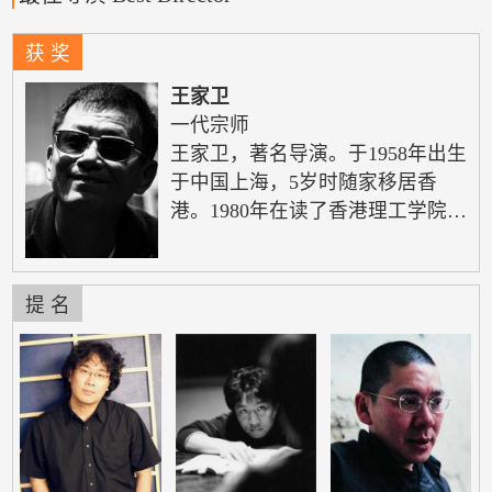
获 奖
王家卫
一代宗师
王家卫，著名导演。于1958年出生
于中国上海，5岁时随家移居香
港。1980年在读了香港理工学院美
术设计系两年后，便放弃继续修
读，进入电视广播有限公司导演训
练班，并任制作助理。其后，受到
提 名
时任香港无线电视节目部经理的香
港著名媒体人甘国亮的垂青，获得
大量戏剧创作机会，因此王家卫一
直视甘国亮为恩师。1982年离开电
视台，投身电影圈任编剧。1980年
代王家卫共写过13个电影剧本，凭