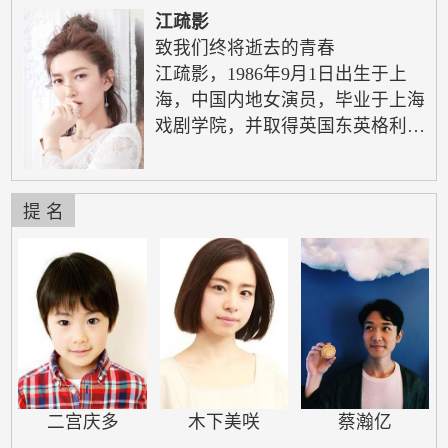
江疏影
致我们终将逝去的青春
江疏影，1986年9月1日出生于上
海，中国内地女演员，毕业于上海
戏剧学院，并取得英国东英格利亚
大学传媒经济学硕士学位。2005
年，出演情感剧《飞花如蝶》，由
此进入演艺圈。2007年，凭借短片
提 名
《爱·减肥》获得第1届全球华人网
络非常短片创意大赛最佳女主角
奖。2013年，因在电影《致我们终
将逝去的青春》中饰演校花阮莞而
为观众熟知，凭借该片获得第8届
亚洲电影大奖最佳新演员奖、第5
届英国万像国际华语电影节最佳女
配角奖等多个奖项…
二宫庆多
木下美咲
蔡瀚亿