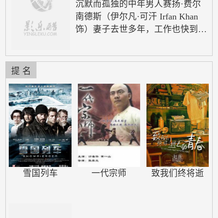
沉默而孤独的中年男人赛扬·费尔
南德斯（伊尔凡·可汗 Irfan Khan
饰）妻子去世多年，工作也快到了
退休之时。形单影只的赛扬上班下
班吃饭回家，寂寞的时候就在阳台
上抽烟，不发出一句响声；伊拉
提 名
（妮拉特·考尔 Nimrat Kaur 饰），
一个单纯简单的家庭主妇。她把所
有的感情都投入到了家庭中，把照
顾女儿伺候丈夫视为自己的责任。
她只希望她的丈夫能多看她一眼，
多关注她一些。两个生活在孟买完
全不可能有交集的男女，居然因
为…
雪国列车
一代宗师
致我们终将逝