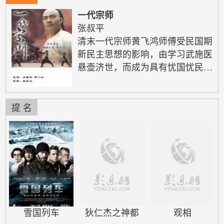
一代宗师
张叔平
清末一代宗师黄飞鸿师傅受民国期
新民主思想的影响，由学习武施医
悬壶济世，而成为具有忧国忧民思
想金饱负和情怀…… 清朝末年，
朝庭腐败无能，民不聊生，官逼民
反，众百姓纷纷起义。一天，以何
提 名
昌为首的数名革命党遭到清兵追
杀，一代宗师黄师傅及众徒弟掩护
他们脱了险。没过多久，被清兵以
窝藏叛 党、图谋造反为名，将黄
师傅抓走 ... ，为救黄师傅，从徒
弟潜入了关帝厅总部，在此发现了
一批被装在木箱内的劳工。突然，
杀声四…
雪国列车
狄仁杰之神都
观相