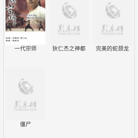
灵组成击打组合而债台高筑，在他
去世后，薇薇以柔弱的臂膀支持着
杂技团的运营，却渐渐被债主逼到
绝境。危急时刻，韩国职棒的金牌
经纪人成忠秀（成东日 饰）找到
薇薇，他花…
一代宗师
狄仁杰之神都
完美的蛇颈龙
僵尸