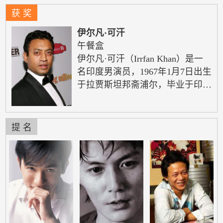
获 奖
伊尔凡·可汗
午餐盒
伊尔凡·可汗（Irrfan Khan）是一
名印度男演员，1967年1月7日出生
于拉贾斯坦邦斋浦尔，毕业于印度
国立戏剧学院。1984年可汗在新德
里国家戏剧学院(NSD)考取M.A.学
位时他赢得了奖学金。2012年11月
提 名
22日主演的3D电影《少年派的奇
幻漂流》在中国上映。