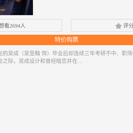

想看
2694
人
评
特价购票
光的吴成（吴昱翰 饰）毕业后却连续三年考研不中、职
会之际，吴成设计和曾经暗恋并在…