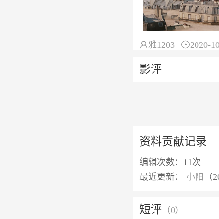

雅1203

2020-10
影评
资料贡献记录
编辑次数：
11次
最近更新：
小阳
（20
短评
（
0
）