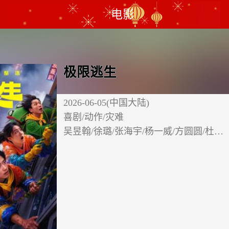
电影
极限逃生
2026-06-05(中国大陆)
喜剧/动作/灾难
吴昱翰/徐璐/张海宇/杨一威/方圆圆/杜…