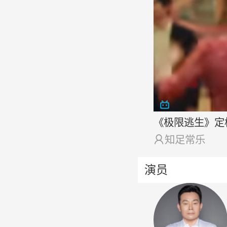
《极限逃生》定

知足常乐
演员