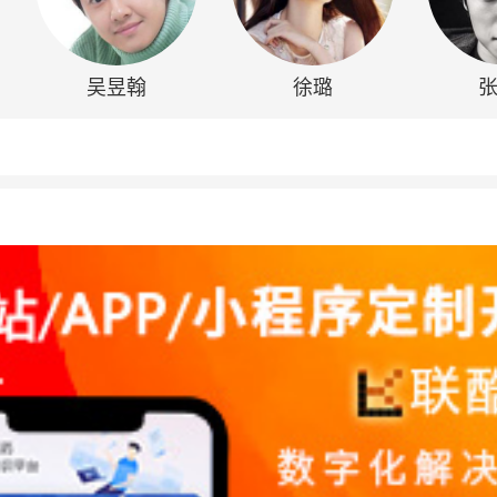
吴昱翰
徐璐