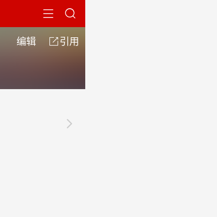


编辑

引用
