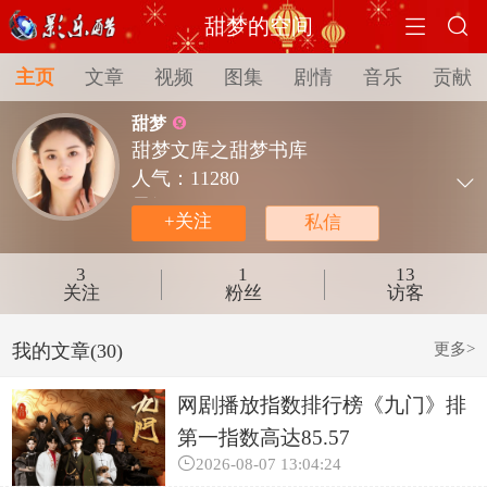


甜梦的空间
主页
文章
视频
图集
剧情
音乐
贡献
甜梦

甜梦文库之甜梦书库
人气：
11280

星级：
☆☆☆
+关注
私信
积分：
3096.3
收益：
￥63.451
3
1
13
年龄：
18
关注
粉丝
访客
最近登陆：
2026-08-07 22:29
更多>
我的文章(30)
网剧播放指数排行榜《九门》排
第一指数高达85.57

2026-08-07 13:04:24