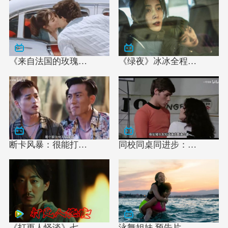
《来自法国的玫瑰…
《绿夜》冰冰全程…
断卡风暴：很能打…
同校同桌同进步：…
《打更人怪谈》七…
泳舞姐妹 预告片