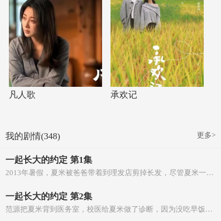
凡人歌
承欢记
更多>
我的剧情(348)
一起长大的约定 第1集
2013年暑假，夏米被爸爸带着到理发店剪掉长发，尽管夏米一万个不舍，但对比被麓湘市第一中学录取的喜悦，还…
一起长大的约定 第2集
范源把夏米背到医务室，校医给夏米做了诊断，因为没吃早饭导致低血糖，需要休息半天，之后便给夏米打了点滴…