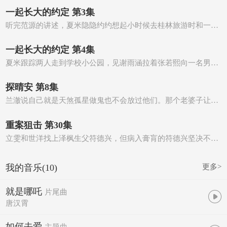
一起长大的约定 第3集
听完范源的讲述，夏米隐隐约约想起小时候去桂林旅游时和一个小男孩玩耍，但对方名字叫陆湘，因此认为范源…
一起长大的约定 第4集
夏米跟踪两人走到学校小公园，见谢雨涵拉着张若熙向一名男生说明不要再纠缠自己，男生表现地很木讷，一会…
探晴安 第8集
兰澈说自己就是天煞孤星做鬼也不会放过他们。那个老婆子让人赶紧封棺材，楼明夜赶到用刀指着老婆子让她赶紧…
重案狙击 第30集
立雯和世洋找上泽枫生父符德兴，但病入膏肓的符德兴坚决不肯承认自己跟泽枫的关系。另一方面众人查出泽枫曾…
更多>
我的音乐(10)
就是哪吒
片尾曲

唐汉霄
如何去爱
主题曲