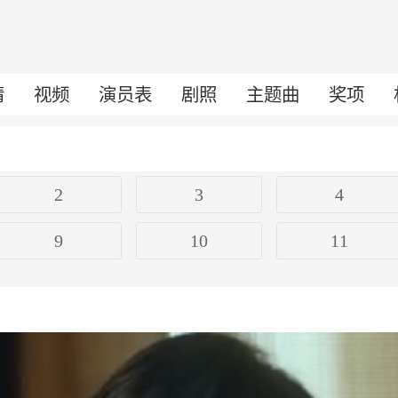
情
视频
演员表
剧照
主题曲
奖项
2
3
4
9
10
11