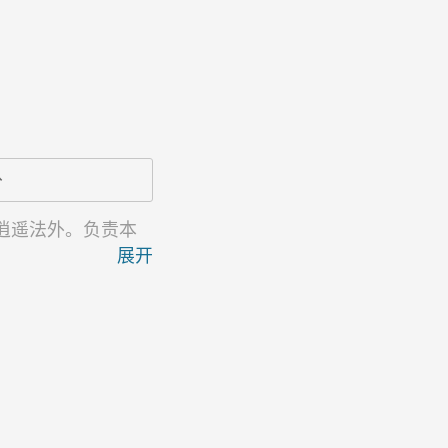
分
逍遥法外。负责本
展开