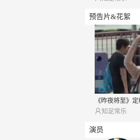
预告片&花絮
《昨夜将至》定

知足常乐
演员