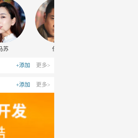
马苏
任重
江疏影
+添加
更多>
+添加
更多>