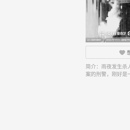

简介：
雨夜发生杀
案的刑警，刚好是