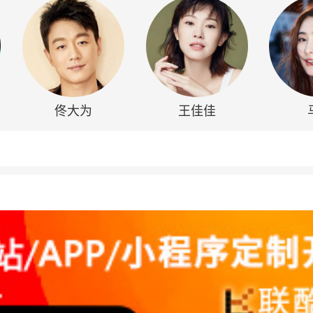
佟大为
王佳佳