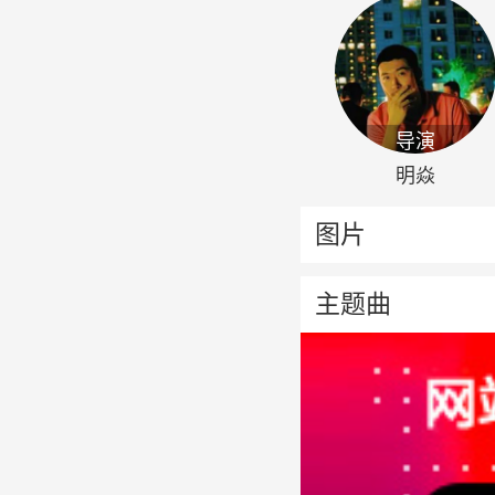
导演
明焱
图片
主题曲