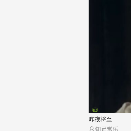
昨夜将至

知足常乐