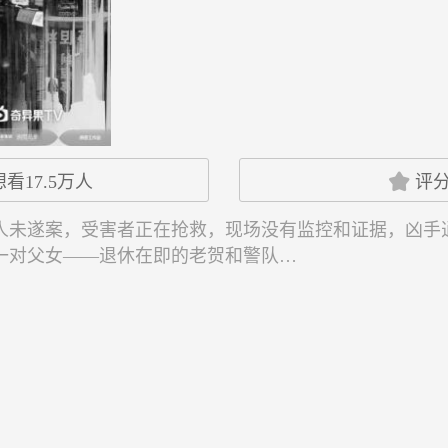

想看
17.5万
人
评
人未遂案，受害者正在抢救，现场没有监控和证据，凶手
一对父女——退休在即的老贺和警队…