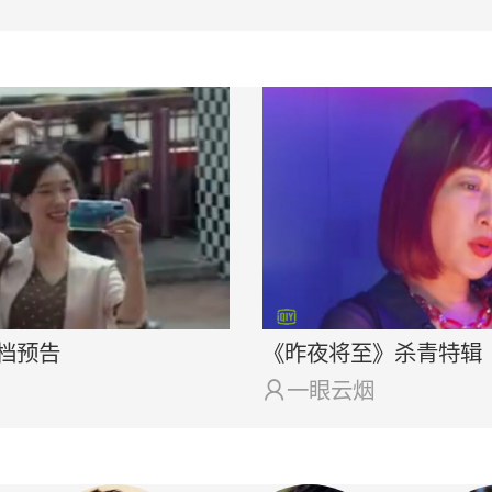
档预告
《昨夜将至》杀青特辑

一眼云烟