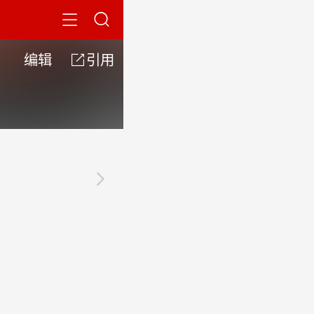


编辑

引用
