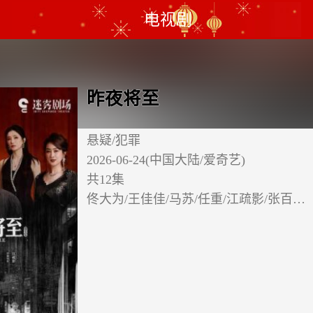
电视剧
昨夜将至
悬疑/犯罪
2026-06-24(中国大陆/爱奇艺)
共12集
佟大为/王佳佳/马苏/任重/江疏影/张百…