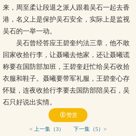
来，周至柔让段退之派人跟着吴石一起去香
港，名义上是保护吴石安全，实际上是监视
吴石的一举一动。
吴石曾经答应王碧奎约法三章，他不敢
回家收拾行李，让聂曦去他家，还让聂曦谎
称要在国防部加班，王碧奎赶忙给吴石收拾
衣服和鞋子。聂曦要带军礼服，王碧奎心存
怀疑，连夜收拾行李要去国防部陪吴石，吴
石只好说出实情。

赞赏
< 上一集（3）
下一集（5）>