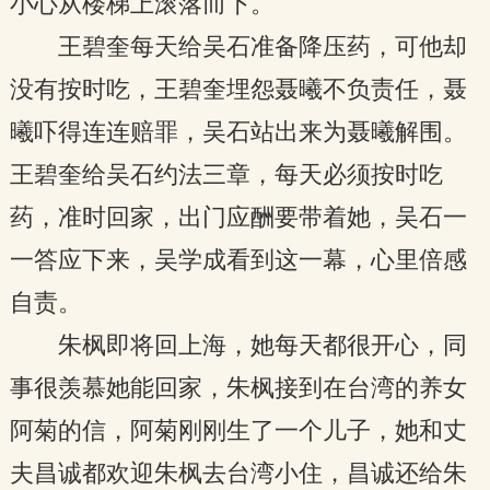
小心从楼梯上滚落而下。
王碧奎每天给吴石准备降压药，可他却
没有按时吃，王碧奎埋怨聂曦不负责任，聂
曦吓得连连赔罪，吴石站出来为聂曦解围。
王碧奎给吴石约法三章，每天必须按时吃
药，准时回家，出门应酬要带着她，吴石一
一答应下来，吴学成看到这一幕，心里倍感
自责。
朱枫即将回上海，她每天都很开心，同
事很羡慕她能回家，朱枫接到在台湾的养女
阿菊的信，阿菊刚刚生了一个儿子，她和丈
夫昌诚都欢迎朱枫去台湾小住，昌诚还给朱