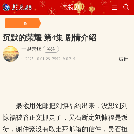


电视剧
1-39
沉默的荣耀
第4集 剧情介绍
一眼云烟
关注
编辑

2025-10-01

12992
￥0.219
聂曦用死邮把刘慷福约出来，没想到刘
慷福被谷正文抓走了，吴石断定刘慷福是叛
徒，谢仲豪没有取走死邮箱的信件，吴石担