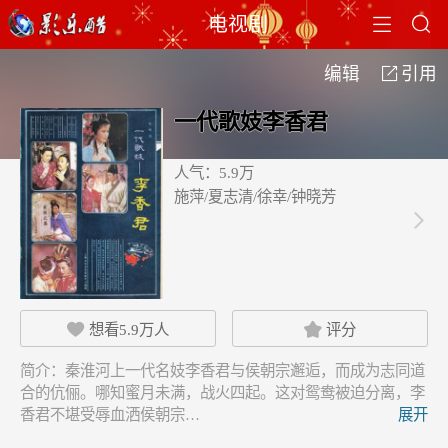


电视剧
编辑
引用

一代歌妓李香君
人气：5.9万
施萍/夏志清/徐幸/钟晓芳

想看
5.9万
人
评分


简介：
秦淮河上一代名妓李香君与侯朝宗邂逅，而成为志同道
合的伉俪。哪知蜜月未满，战火四起。这对鸳鸯被迫分离，李
香君不堪受辱血洒侯朝宗…
展开