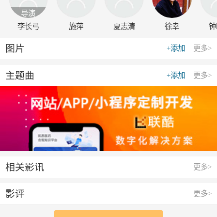
导演
李长弓
施萍
夏志清
徐幸
钟
图片
+添加
更多>
主题曲
+添加
更多>
相关影讯
更多>
影评
更多>