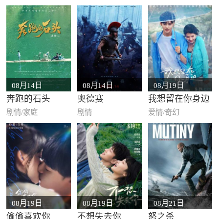
08月14日
08月14日
08月19日
奔跑的石头
奥德赛
我想留在你身边
剧情/家庭
剧情
爱情/奇幻
08月19日
08月19日
08月21日
偷偷喜欢你
不想失去你
怒之杀