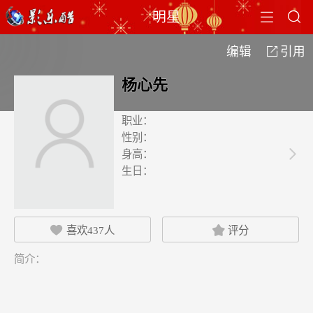


明星
编辑
引用

杨心先
职业：
性别：
身高：

生日：
喜欢
437
人
评分


简介：