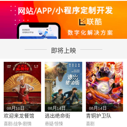
即将上映
08月11日
08月14日
08月14日
欢迎来龙餐馆
逃出绝命街
青铜护卫队
喜剧/战争/剧情
悬疑/惊悚
喜剧