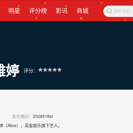
明星
评分榜
影讯
商城

雅婷
评分：
影乐酷ID：
2028518sr
婷（Alice），英皇娱乐旗下艺人。