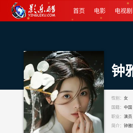
首页
电影
电视剧
钟
性别：
女
国籍：
中国
职业：
演员
简介：
钟雅