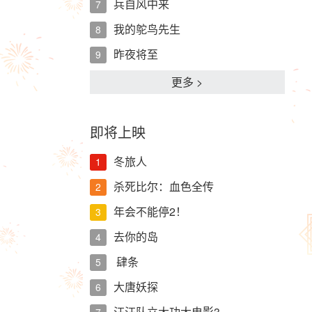
兵自风中来
7
我的鸵鸟先生
8
昨夜将至
9
更多 >
即将上映
冬旅人
1
杀死比尔：血色全传
2
年会不能停2！
3
去你的岛
4
肆条
5
大唐妖探
6
汪汪队立大功大电影3…
7