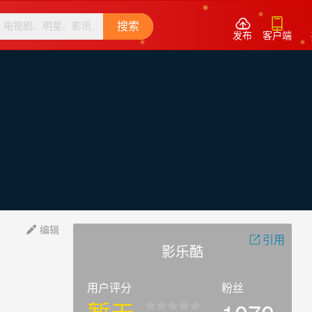


搜索
发布
客户端
编辑

引用

影乐酷
用户评分
粉丝