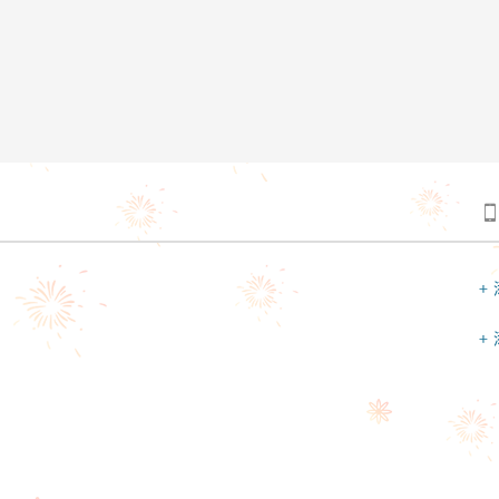

+
+