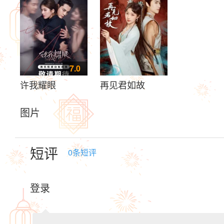
7.0
许我耀眼
再见君如故
图片
短评
0
条短评
登录