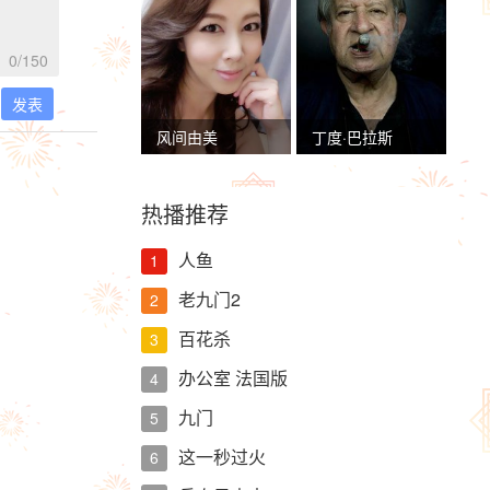
0
/150
发表
风间由美
丁度·巴拉斯
热播推荐
人鱼
1
老九门2
2
百花杀
3
办公室 法国版
4
九门
5
这一秒过火
6