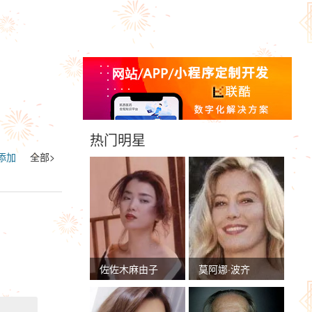
热门明星
添加
全部>
佐佐木麻由子
莫阿娜·波齐