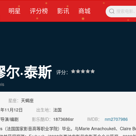
明星
评分榜
影讯
商城

缪尔·泰斯
评分：
is
星座：
天蝎座
8年11月12日
出生地：
法国
/导演/编剧
影乐酷ID：
1873686sr
IMDB：
nm2707986
is（法国国家影音高等职业学院）毕业。与Marie Amachoukeli、Claire B