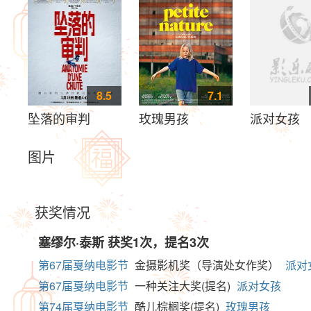
8.5
7.1
坠落的审判
玫瑰男孩
派对女孩
图片
获奖情况
塞缪尔·泰斯
获奖1次，提名3次
第67届戛纳电影节
金摄影机奖（导演处女作奖）
派对
第67届戛纳电影节
一种关注大奖(提名)
派对女孩
第74届戛纳电影节
酷儿棕榈奖(提名)
玫瑰男孩