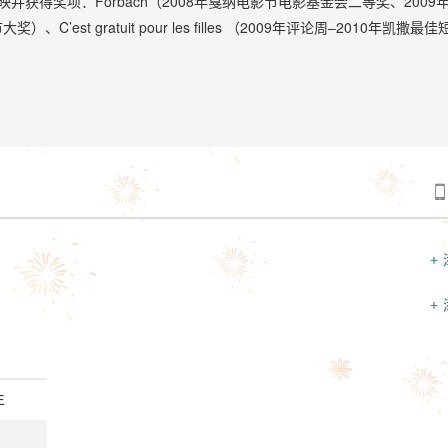
并获得奖项：Forbach（2008年戛纳电影节电影基金会二等奖、2009年Cle
大奖）、C’est gratuit pour les filles （2009年评论周–2010年凯撒
n Party（2013年）。首部剧情长片《派对女郎》(Party Girl)将作为第67届戛
stival de Cannes)“一种注目单元”开幕电影于5月15日在戛纳上映。

+
+
年