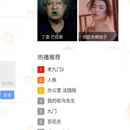
丁度·巴拉斯
佐佐木麻由子
热播推荐
老九门2
1
人鱼
2
0
/150
办公室 法国版
3
发表
我的鸵鸟先生
4
九门
5
百花杀
6