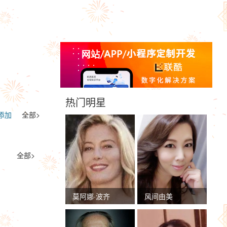
热门明星
添加
全部>
全部>
莫阿娜·波齐
风间由美