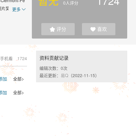
暂无
1724
rmont-Fe
0人评分
最佳短片奖），De
更多

纳电影节(The
评分
喜欢


资料贡献记录
手机看
1724
编辑次数：
0次
最近更新：
易Q
（2022-11-15）
添加
全部>
添加
全部>