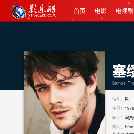
首页
电影
电视剧
塞
Samuel The
性别：
男
生日：
197
职业：
演员
简介：
Fém