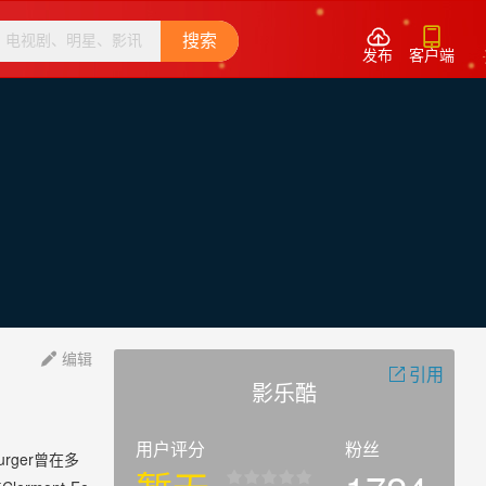


搜索
发布
客户端
编辑

引用

影乐酷
用户评分
粉丝
urger曾在多