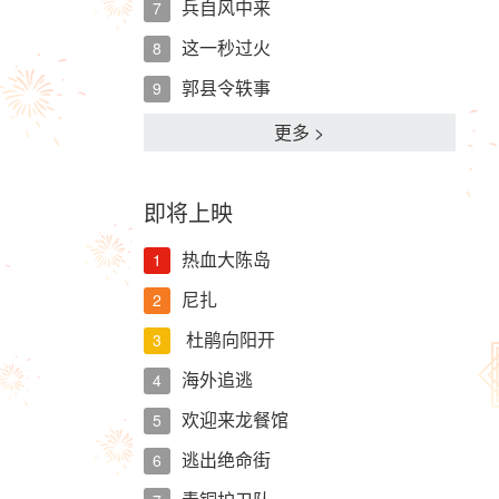
兵自风中来
7
这一秒过火
8
郭县令轶事
9
更多 >
即将上映
热血大陈岛
1
尼扎
2
杜鹃向阳开
3
海外追逃
4
欢迎来龙餐馆
5
逃出绝命街
6