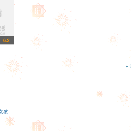
6.2
+
女孩