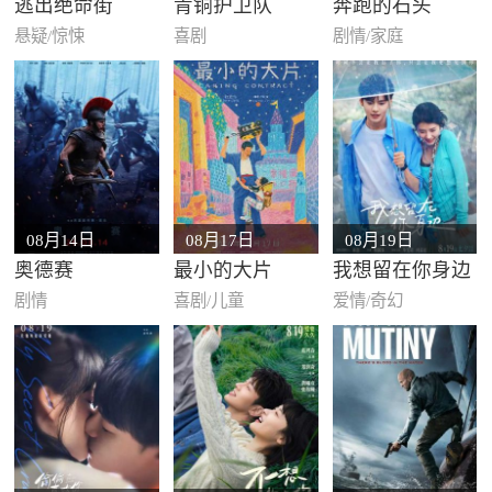
逃出绝命街
青铜护卫队
奔跑的石头
悬疑/惊悚
喜剧
剧情/家庭
08月14日
08月17日
08月19日
奥德赛
最小的大片
我想留在你身边
剧情
喜剧/儿童
爱情/奇幻