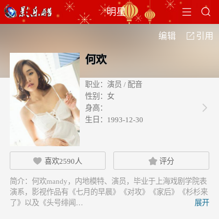


明星
编辑
引用

何欢
职业：
演员 / 配音
性别：
女
身高：

生日：
1993-12-30
喜欢
2590
人
评分


简介：
何欢mandy，内地模特、演员，毕业于上海戏剧学院表
演系，影视作品有《七月的早晨》《对攻》《家后》《杉杉来
了》以及《头号绯闻…
展开