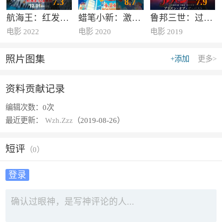
7.3
8.7
7.9
航海王：红发歌姬
蜡笔小新：激战！涂鸦王国和约四位
鲁邦三世：过去的
电影 2022
电影 2020
电影 2019
照片图集
+添加
更多>
资料贡献记录
编辑次数：
0次
最近更新：
Wzh.Zzz
（2019-08-26）
短评
（
0
）
登录