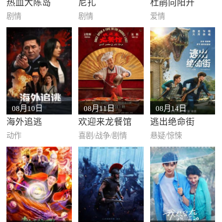
热血大陈岛
尼扎
杜鹃向阳开
剧情
剧情
爱情
08月10日
08月11日
08月14日
海外追逃
欢迎来龙餐馆
逃出绝命街
动作
喜剧/战争/剧情
悬疑/惊悚