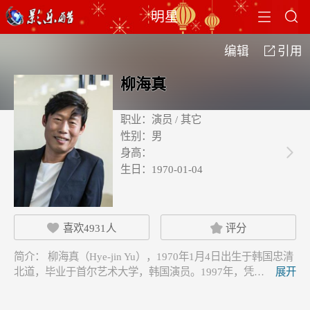


明星
编辑
引用

柳海真
职业：
演员 / 其它
性别：
男
身高：

生日：
1970-01-04
喜欢
4931
人
评分


简介：
柳海真（Hye-jin Yu），1970年1月4日出生于韩国忠清
北道，毕业于首尔艺术大学，韩国演员。1997年，凭…
展开