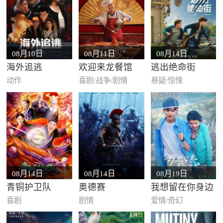
08月10日
08月11日
08月14日
海外追逃
欢迎来龙餐馆
逃出绝命街
动作
喜剧/战争/剧情
悬疑/惊悚
08月14日
08月14日
08月19日
青铜护卫队
奥德赛
我想留在你身边
喜剧
剧情
爱情/奇幻