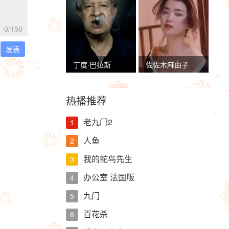
0
/150
发表
丁度·巴拉斯
佐佐木麻由子
热播推荐
老九门2
1
人鱼
2
我的鸵鸟先生
3
办公室 法国版
4
九门
5
百花杀
6