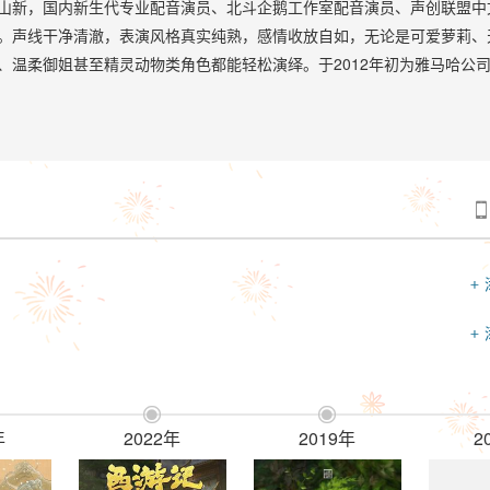
，国内新生代专业配音演员、北斗企鹅工作室配音演员、声创联盟中
。声线干净清澈，表演风格真实纯熟，感情收放自如，无论是可爱萝莉、
、温柔御姐甚至精灵动物类角色都能轻松演绎。于2012年初为雅马哈公司的V
提供音源，成为第一个进入VOCALOID家族的中国人。主要作品有动画《
小黑战记》、《星游记》等，游戏《古剑奇谭》系列、《三国杀online》
仙剑奇侠传5前传》、《叙事曲》系列等。

+
+


年
2022年
2019年
2