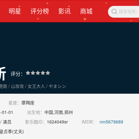
明星
评分榜
影讯
商城

新
评分：
王爽 / 山新德南 / 山攻攻 / 女王大人 / やまシン
星座：
摩羯座
-01-01
出生地：
中国,河南,郑州
/ 演员
影乐酷ID：
1624049sr
IMDB：
nm5679689
皇贞季(丈夫)