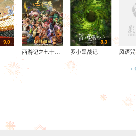
9.0
8.3
奥
西游记之七十二变
罗小黑战记
风语咒
+