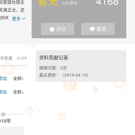
暂无
4168
文配音社团主
0人评分
天真正太，还
OCALOID
更多

十万个冷笑
评分
喜欢


、《仙剑奇侠
资料贡献记录
手机看
4168
编辑次数：
0次
最近更新：
（2019-04-14）
添加
全部>
添加
全部>

018年