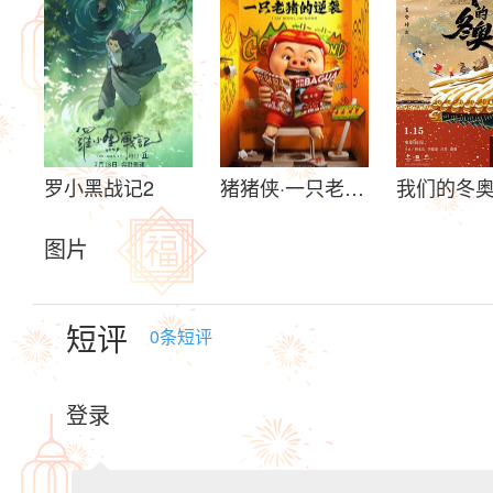
罗小黑战记2
猪猪侠·一只老猪的逆袭
我们的冬
图片
短评
0
条短评
登录