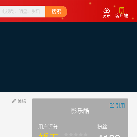


搜索
发布
客户端
编辑

引用

影乐酷
用户评分
粉丝