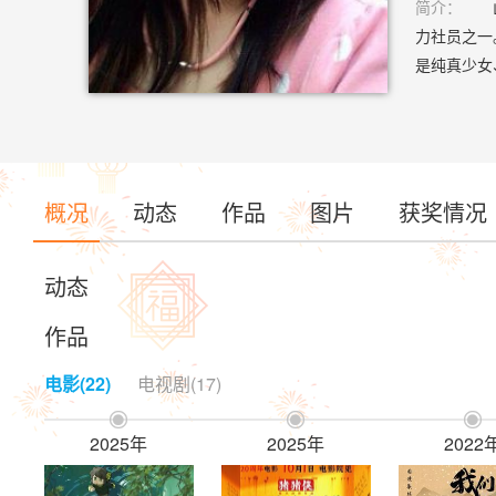
简介：
山新
力社员之一
是纯真少女
3中洛天依
话》、《罗
传4》、《
概况
动态
作品
图片
获奖情况
动态
作品
电影(22)
电视剧(17)



2025年
2025年
2022