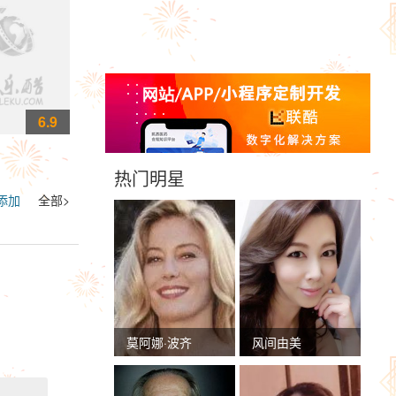
6.9
热门明星
添加
全部>
莫阿娜·波齐
风间由美