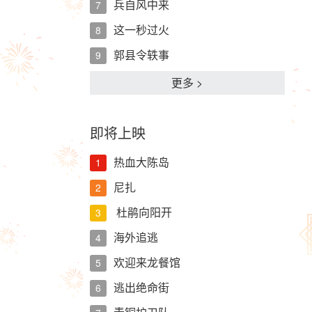
兵自风中来
7
这一秒过火
8
郭县令轶事
9
更多 >
即将上映
热血大陈岛
1
尼扎
2
杜鹃向阳开
3
海外追逃
4
欢迎来龙餐馆
5
逃出绝命街
6