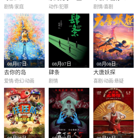
剧情/家庭
动作/犯罪
剧情/喜剧
08月07日
08月07日
08月08日
去你的岛
肆条
大唐妖探
爱情/奇幻/动画
剧情
喜剧/动画/悬疑