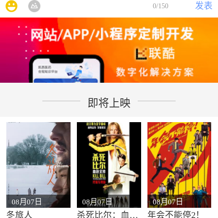
发表
0
/150
即将上映
08月07日
08月07日
08月07日
冬旅人
杀死比尔：血色全传
年会不能停2！