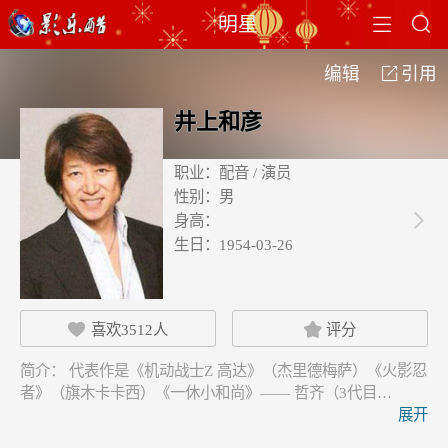


明星
编辑
引用

井上和彦
职业：
配音 / 演员
性别：
男
身高：

生日：
1954-03-26
喜欢
3512
人
评分


简介：
代表作是《机动战士Z 高达》（杰里德梅萨）《火影忍
者》（旗木卡卡西）《一休小和尚》—— 哲齐（3代目…
展开