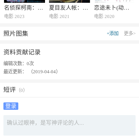
名侦探柯南：黑铁的鱼影
夏目友人帐：石起和可疑来访者
恋途未卜(动画版)
电影 2023
电影 2021
电影 2020
照片图集
+添加
更多>
资料贡献记录
编辑次数：
0次
最近更新：
（2019-04-04）
短评
（
0
）
登录