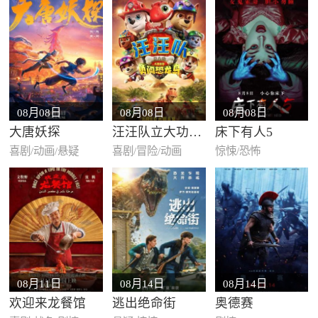
08月08日
08月08日
08月08日
大唐妖探
汪汪队立大功大电影3：勇闯恐龙…
床下有人5
喜剧/动画/悬疑
喜剧/冒险/动画
惊悚/恐怖
08月11日
08月14日
08月14日
欢迎来龙餐馆
逃出绝命街
奥德赛