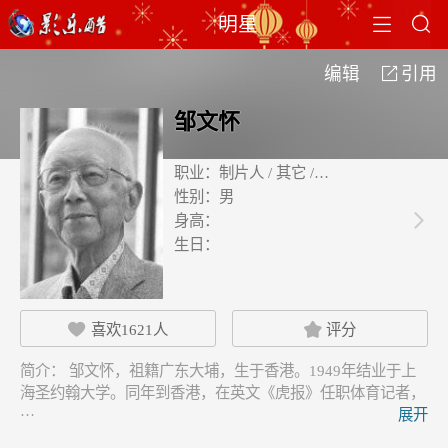


明星
编辑
引用

邹文怀
职业：
制片人 / 其它 /…
性别：
男
身高：

生日：
喜欢
1621
人
评分


简介：
邹文怀，祖籍广东大埔，生于香港。1949年结业于上
海圣约翰大学。同年到香港，在英文《虎报》任职体育记者，
…
展开