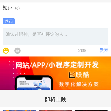
短评
（
0
）
登录
发表
0
/150
即将上映