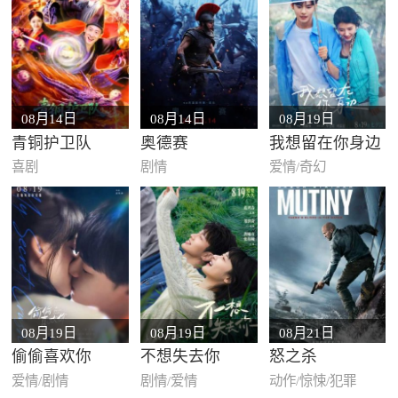
08月14日
08月14日
08月19日
青铜护卫队
奥德赛
我想留在你身边
喜剧
剧情
爱情/奇幻
08月19日
08月19日
08月21日
偷偷喜欢你
不想失去你
怒之杀
爱情/剧情
剧情/爱情
动作/惊悚/犯罪