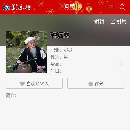


明星
编辑
引用

钟远林
职业：
演员
性别：
男
身高：

生日：
喜欢
1239
人
评分


简介：