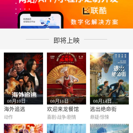
即将上映
08月10日
08月11日
08月14日
海外追逃
欢迎来龙餐馆
逃出绝命街
动作
喜剧/战争/剧情
悬疑/惊悚