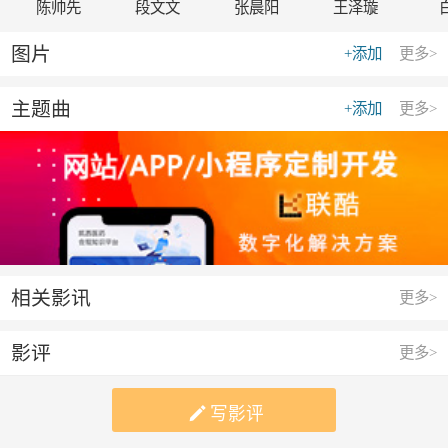
陈帅先
段文文
张晨阳
王泽璇
图片
+添加
更多>
主题曲
+添加
更多>
相关影讯
更多>
影评
更多>

写影评