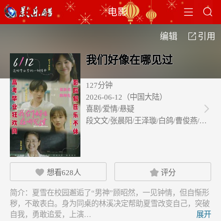


电影
编辑
引用

我们好像在哪见过
127分钟
2026-06-12（中国大陆）
喜剧/爱情/悬疑

段文文/张晨阳/王泽璇/白鸽/曹俊燕/杨…
想看
628
人
评分


简介：
夏雪在校园邂逅了“男神”顾昭然，一见钟情，但自惭形
秽，不敢表白。身为同桌的林溪决定帮助夏雪改变自己，突破
自我，勇敢追爱，上演…
展开