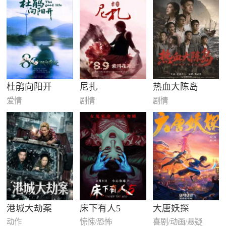
杜鹃向阳开
尼扎
热血大陈岛
爱情
剧情
剧情
港城大劫案
床下有人5
大唐妖探
动作
惊悚/恐怖
喜剧/动画/悬疑