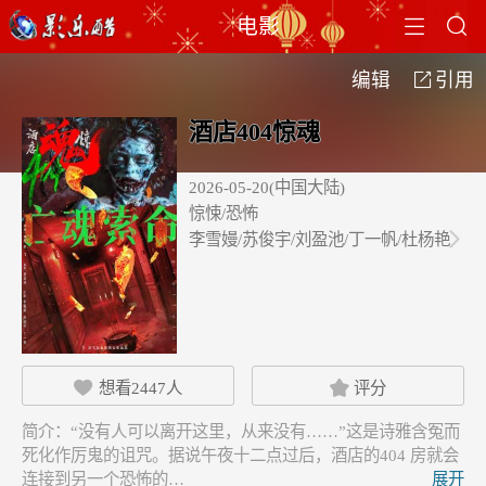


电影
编辑
引用

酒店404惊魂
2026-05-20(中国大陆)
惊悚/恐怖
李雪嫚/苏俊宇/刘盈池/丁一帆/杜杨艳

想看
2447
人
评分


简介：
“没有人可以离开这里，从来没有……”这是诗雅含冤而
死化作厉鬼的诅咒。据说午夜十二点过后，酒店的404 房就会
连接到另一个恐怖的…
展开