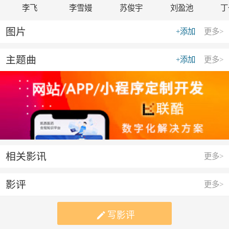
李飞
李雪嫚
苏俊宇
刘盈池
丁
图片
+添加
更多>
主题曲
+添加
更多>
相关影讯
更多>
影评
更多>

写影评