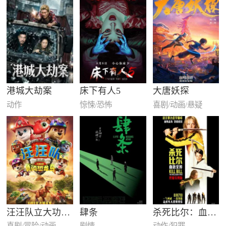
港城大劫案
床下有人5
大唐妖探
动作
惊悚/恐怖
喜剧/动画/悬疑
汪汪队立大功大电影3：勇闯恐龙…
肆条
杀死比尔：血色全
喜剧/冒险/动画
剧情
动作/犯罪