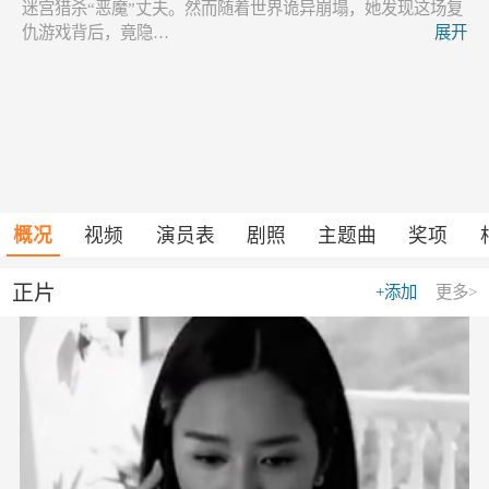
迷宫猎杀“恶魔”丈夫。然而随着世界诡异崩塌，她发现这场复
仇游戏背后，竟隐…
展开
概况
视频
演员表
剧照
主题曲
奖项
正片
+添加
更多>