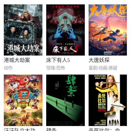
港城大劫案
床下有人5
大唐妖探
动作
惊悚/恐怖
喜剧/动画/悬疑
汪汪队立大功大电影3：勇闯恐龙…
肆条
杀死比尔：血色全