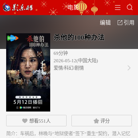


电影
编辑
引用

杀他的100种办法
69分钟
2026-05-12(中国大陆)
爱情/科幻/剧情

想看
551
人
评分


简介：
车祸后，林晚与“地狱使者”签下“重生”契约，潜入记忆