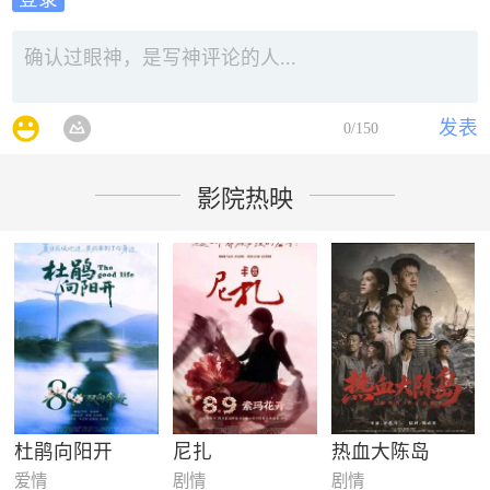
发表
0
/150
影院热映
杜鹃向阳开
尼扎
热血大陈岛
爱情
剧情
剧情