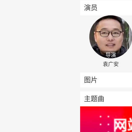
演员
导演
袁广安
图片
主题曲