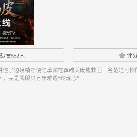

想看
552
人
评
讲述了边境镇守使陆承渊在葬魂关废墟救回一名楚楚可怜
下，竟是觊觎其万年难遇“玲珑心”…