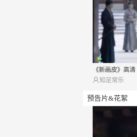
《新画皮》高清

知足常乐
预告片&花絮