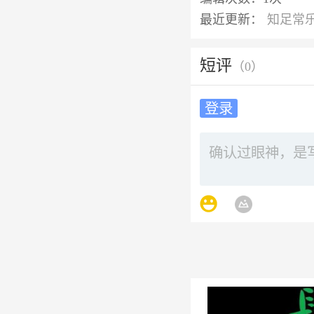
最近更新：
知足常
短评
（
0
）
登录