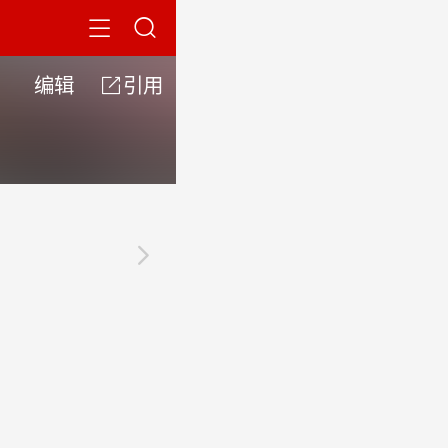


编辑

引用
