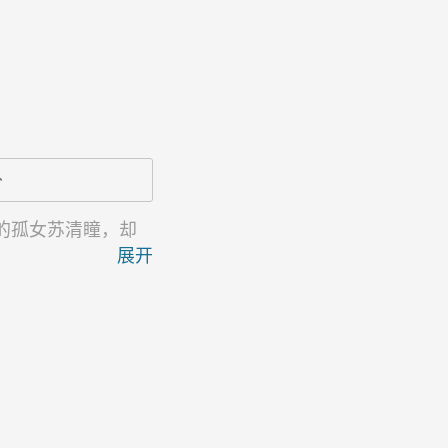
分
的孤女苏清瞳，却
展开