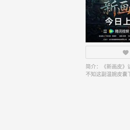

简介：
《新画皮》
不知这副温婉皮囊