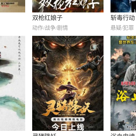
双枪红娘子
斩毒行动
动作/战争/剧情
悬疑/犯罪