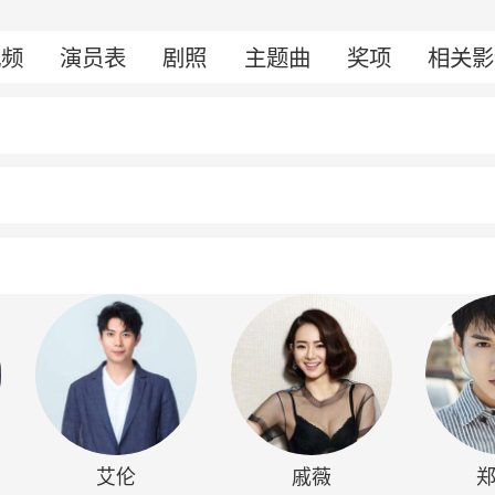
视频
演员表
剧照
主题曲
奖项
相关影
艾伦
戚薇