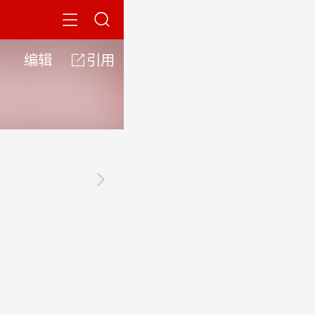


编辑

引用
