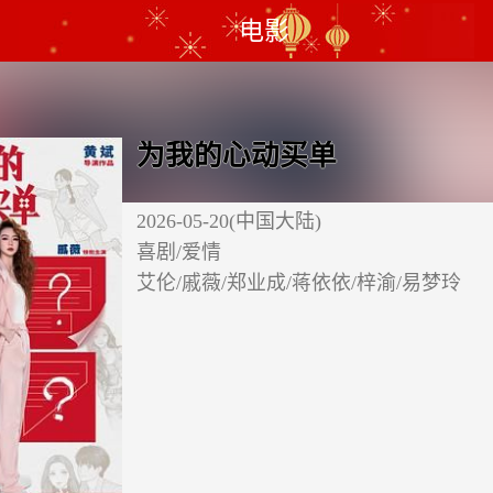
电影
为我的心动买单
2026-05-20(中国大陆)
喜剧/爱情
艾伦/戚薇/郑业成/蒋依依/梓渝/易梦玲