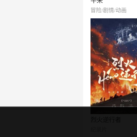
牛来
冒险/剧情/动画
烈火逆行者
纪录片