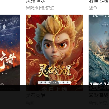
灵猪降妖
浴血忠魂
冒险/剧情/奇幻
战争
﹀
灵石觉醒
澎湖海战
动画
动作/历史