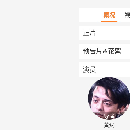
概况
正片
预告片&花絮
演员
导演
黄斌