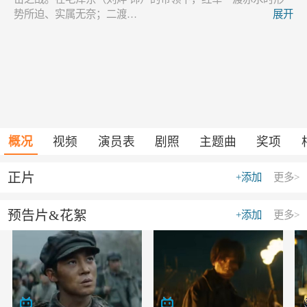
势所迫、实属无奈；二渡…
展开
概况
视频
演员表
剧照
主题曲
奖项
正片
+添加
更多>
预告片&花絮
+添加
更多>