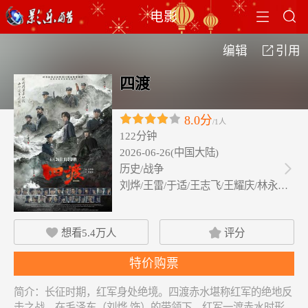


电影
编辑
引用

四渡
8.0分
/1人
122分钟
2026-06-26(中国大陆)
历史/战争

刘烨/王雷/于适/王志飞/王耀庆/林永健…
想看
5.4万
人
评分


特价购票
简介：
长征时期，红军身处绝境。四渡赤水堪称红军的绝地反
击之战。在毛泽东（刘烨 饰）的带领下，红军一渡赤水时形