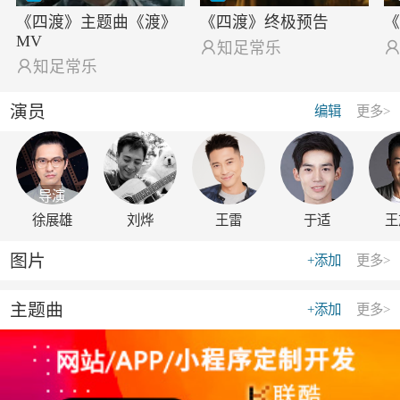
《四渡》主题曲《渡》
《四渡》终极预告
MV

知足常乐

知足常乐
演员
编辑
更多>
导演
徐展雄
刘烨
王雷
于适
王
图片
+添加
更多>
主题曲
+添加
更多>