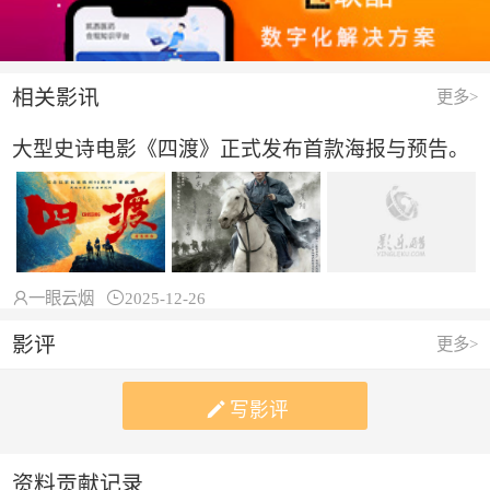
相关影讯
更多>
大型史诗电影《四渡》正式发布首款海报与预告。

一眼云烟

2025-12-26
影评
更多>

写影评
资料贡献记录