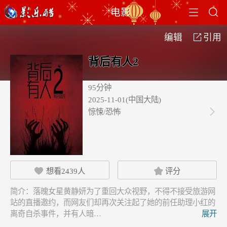


电影
编辑
引用

背后有人2
95分钟
2025-11-01(中国大陆)
惊悚/恐怖

想看
2439
人
评分


简介：
落魄女星黄静妍为了重回大众视野，不得不接受旅游网
站的直播邀约，而网友们却再次关注起了她的前任助理小红的
离奇自杀事件，并有人暗…
展开