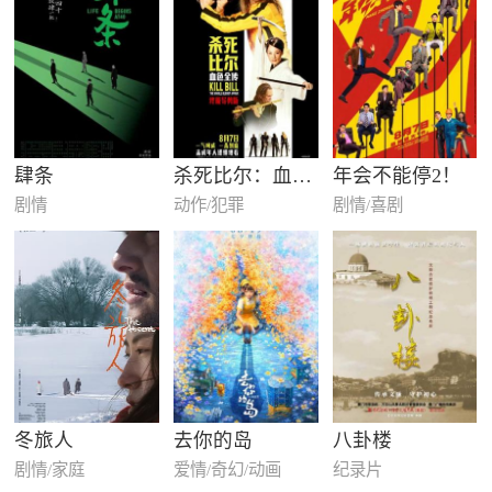
肆条
杀死比尔：血色全传
年会不能停2！
剧情
动作/犯罪
剧情/喜剧
冬旅人
去你的岛
八卦楼
剧情/家庭
爱情/奇幻/动画
纪录片