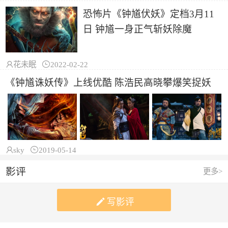
恐怖片《钟馗伏妖》定档3月11
日 钟馗一身正气斩妖除魔

花未眠

2022-02-22
《钟馗诛妖传》上线优酷 陈浩民高晓攀爆笑捉妖

sky

2019-05-14
影评
更多>

写影评