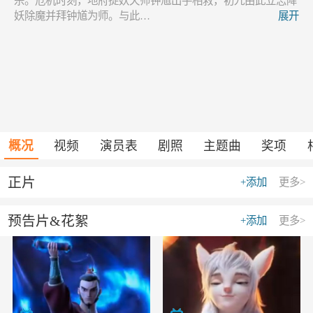
杀。危机时刻，地府捉妖天师钟馗出手相救，初九由此立志降
妖除魔并拜钟馗为师。与此…
展开
概况
视频
演员表
剧照
主题曲
奖项
正片
+添加
更多>
预告片&花絮
+添加
更多>