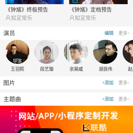
《钟馗》终极预告
《钟馗》定档预告

知足常乐

知足常乐
演员
编辑
更多>
导演
王羽熙
段艺璇
余昊威
胡良伟
赵
图片
+添加
更多>
主题曲
+添加
更多>