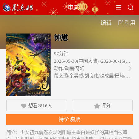


电影
编辑
引用

钟馗
97分钟
2026-05-30(中国大陆) /2023-06-16(
动作/动画/奇幻

段艺璇/余昊威/胡良伟/赵成晨/巴赫/胡…
想看
2816
人
评分


特价购票
简介：
少女初九偶然发现河阳城主墨白是妖怪的真相而被追