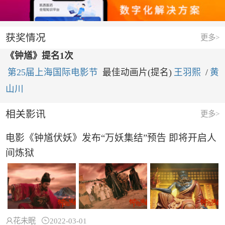
获奖情况
更多>
《钟馗》提名1次
第25届上海国际电影节
最佳动画片(提名)
王羽熙
/
黄
山川
相关影讯
更多>
电影《钟馗伏妖》发布“万妖集结”预告 即将开启人
间炼狱

花未眠

2022-03-01