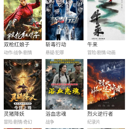
双枪红娘子
斩毒行动
牛来
动作/战争/剧情
悬疑/犯罪
冒险/剧情/动画
灵猪降妖
浴血忠魂
烈火逆行者
冒险/剧情/奇幻
战争
纪录片