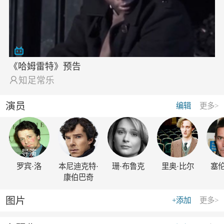
《哈姆雷特》预告

知足常乐
演员
编辑
更多>
导演
罗宾·洛
本尼迪克特·
珊·布鲁克
里奥·比尔
塞伦
康伯巴奇
图片
+添加
更多>