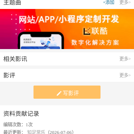
主题曲
+添加
更多>
相关影讯
更多>
影评
更多>

写影评
资料贡献记录
编辑次数：
1次
最近更新：
知足常乐
（2026-07-06）