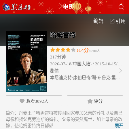


电影
编辑
引用

哈姆雷特
8.4分
/6800人
217分钟
2026-07-18(中国大陆) / 2015-10-15(英国)
剧情

本尼迪克特·康伯巴奇/珊·布鲁克/里奥·…
想看
3092
人
评分


简介：
丹麦王子哈姆雷特被传召回家参加父亲的葬礼以及自己
母亲和叔父克劳迪斯的婚礼。父亲的突然离世，加上母亲的改
嫁，使哈姆雷特终日郁郁…
展开