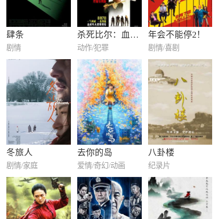
肆条
杀死比尔：血色全传
年会不能停2！
剧情
动作/犯罪
剧情/喜剧
冬旅人
去你的岛
八卦楼
剧情/家庭
爱情/奇幻/动画
纪录片