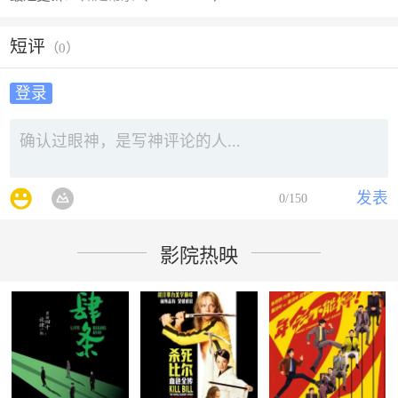
短评
（
0
）
登录
发表
0
/150
影院热映