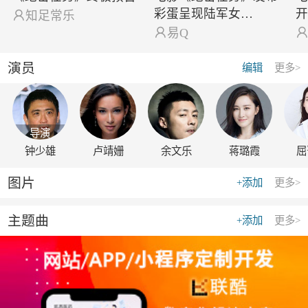
彩蛋呈现陆军女…

知足常乐

易Q
演员
编辑
更多>
导演
钟少雄
卢靖姗
余文乐
蒋璐霞
屈
图片
+添加
更多>
主题曲
+添加
更多>