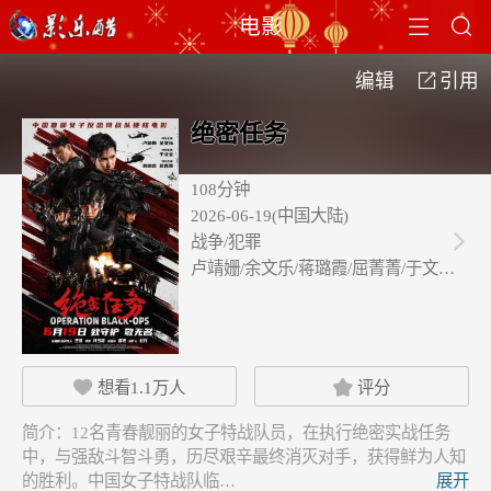


电影
编辑
引用

绝密任务
108分钟
2026-06-19(中国大陆)
战争/犯罪

卢靖姗/余文乐/蒋璐霞/屈菁菁/于文文/…
想看
1.1万
人
评分


简介：
12名青春靓丽的女子特战队员，在执行绝密实战任务
中，与强敌斗智斗勇，历尽艰辛最终消灭对手，获得鲜为人知
的胜利。中国女子特战队临…
展开