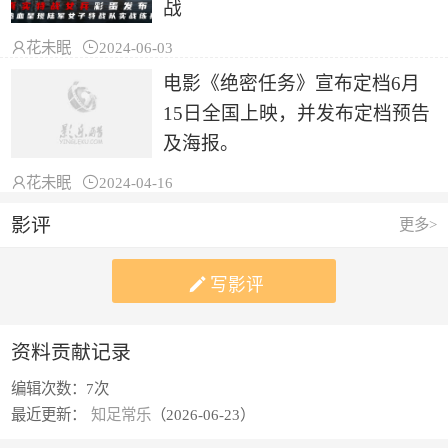
战

花未眠

2024-06-03
电影《绝密任务》宣布定档6月
15日全国上映，并发布定档预告
及海报。

花未眠

2024-04-16
影评
更多>

写影评
资料贡献记录
编辑次数：
7次
最近更新：
知足常乐
（2026-06-23）