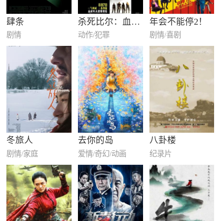
肆条
杀死比尔：血色全传
年会不能停2！
剧情
动作/犯罪
剧情/喜剧
冬旅人
去你的岛
八卦楼
剧情/家庭
爱情/奇幻/动画
纪录片