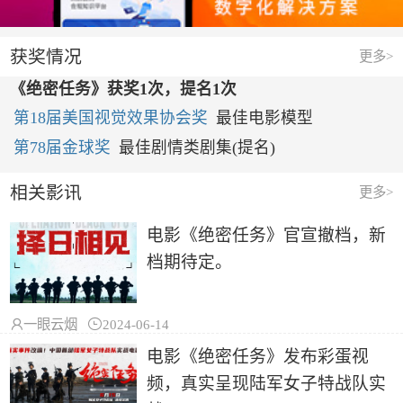
获奖情况
更多>
《绝密任务》获奖1次，提名1次
第18届美国视觉效果协会奖
最佳电影模型
第78届金球奖
最佳剧情类剧集(提名)
相关影讯
更多>
电影《绝密任务》官宣撤档，新
档期待定。

一眼云烟

2024-06-14
电影《绝密任务》发布彩蛋视
频，真实呈现陆军女子特战队实