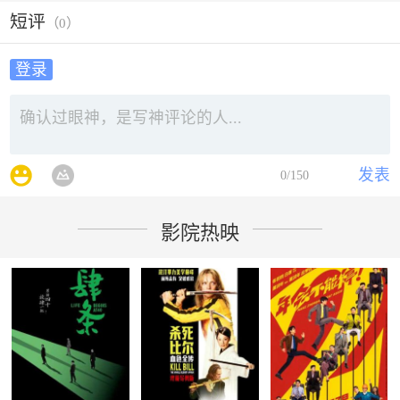
短评
（
0
）
登录
发表
0
/150
影院热映