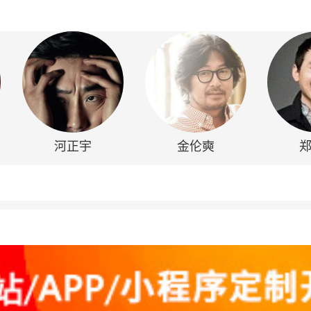
河正宇
金伦奭