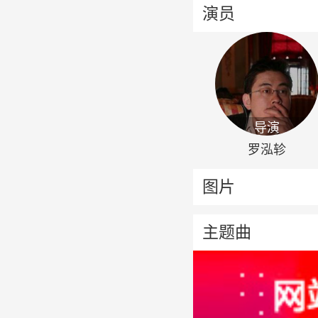
演员
导演
罗泓轸
图片
主题曲