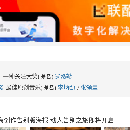
节
一种关注大奖(提名)
罗泓轸
奖
最佳原创音乐(提名)
李炳勋
/
张领圭
海创作告别版海报 动人告别之旅即将开启