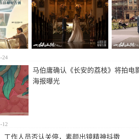
-24
马伯庸确认《长安的荔枝》将拍电
海报曝光
-12
，工作人员否认关停，素颜出镜精神抖擞