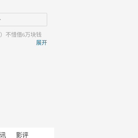
分
 饰）不惜借6万块钱
展开
讯
影评