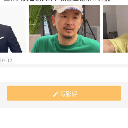
-07-12

写影评