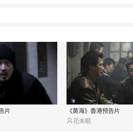
告片
《黄海》香港预告片

花未眠