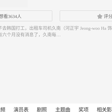

想看
3634
人
评
去韩国打工，出租车司机久南（河正宇 Jeong-woo Ha
有六个月没有消息了，久南每…
视频
演员表
剧照
主题曲
奖项
相关影