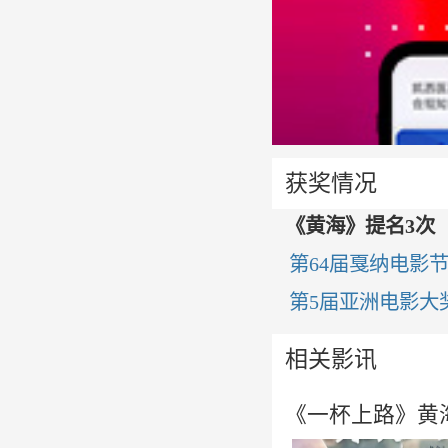
获奖情况
《黄海》提名3次
第64届戛纳电影
第5届亚洲电影大
相关影讯
《一杯上路》黄