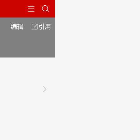


编辑

引用
