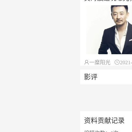

一糜阳光

2021
影评
资料贡献记录