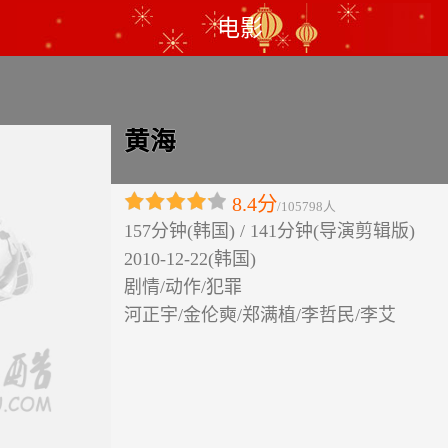
电影
黄海
8.4分
/105798人
157分钟(韩国) / 141分钟(导演剪辑版)
2010-12-22(韩国)
剧情/动作/犯罪
河正宇/金伦奭/郑满植/李哲民/李艾