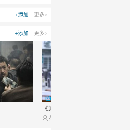
+添加
更多>
+添加
更多>
《黄海》电影解说

花未眠