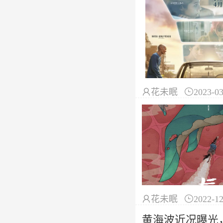

花未眠

2023-03

花未眠

2022-12
黄海波近况曝光