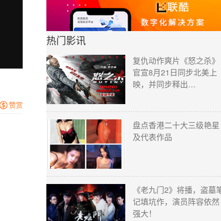
热门影讯
复仇动作爽片《怒之杀》
官宣8月21日同步北美上
映，并同步释出…
赞赏

盘点香港二十大三级艳星
及代表作品
《老九门2》将播，盗墓
记填坑作，演员阵容依然
强大！