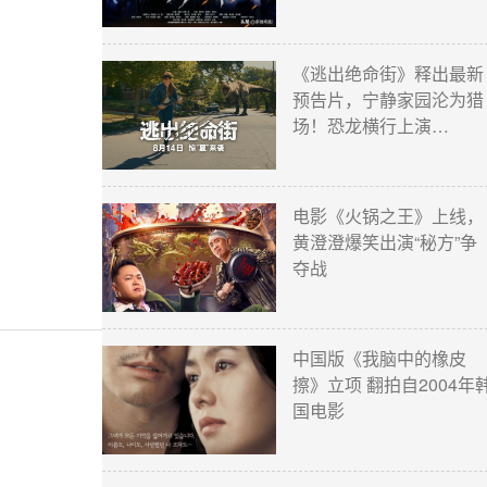
《逃出绝命街》释出最新
预告片，宁静家园沦为猎
场！恐龙横行上演…
电影《火锅之王》上线，
黄澄澄爆笑出演“秘方”争
夺战
中国版《我脑中的橡皮
擦》立项 翻拍自2004年
国电影