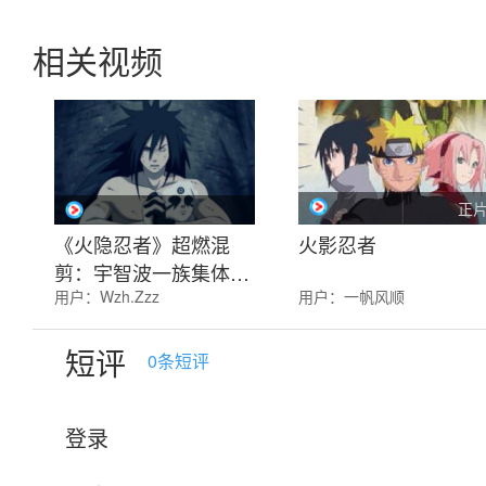
相关视频
正
《火隐忍者》超燃混
火影忍者
剪：宇智波一族集体暴
用户：
Wzh.Zzz
用户：
一帆风顺
走，感受瞳术与忍术的
究极艺术
短评
0
条短评
登录