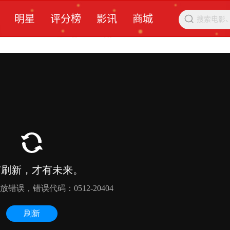
明星
评分榜
影讯
商城
