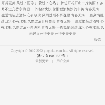
开得更美 风过了雨停了 爱过了心热了 梦想开花开出一片美丽了 岁
月不过几番寒梅 拼一个痛痛快快 像那稻浪翻滚的丰美 青春无悔 一
生爱恨装进酒杯 心有玫瑰 风雨过后不再说累 青春无悔 一腔豪情融
进山水 心有玫瑰 风雨过后开得更美 青春无悔 一生爱恨装进酒杯 心
有玫瑰 风雨过后不再说累 青春无悔 一腔豪情融进山水 心有玫瑰 风
雨过后开得更美 开得更美更美
报错
Copyright © 2019-2022 yingleku.com Inc. All rights reserved.
冀ICP备19001357号-1
最新更新
|
用户空间