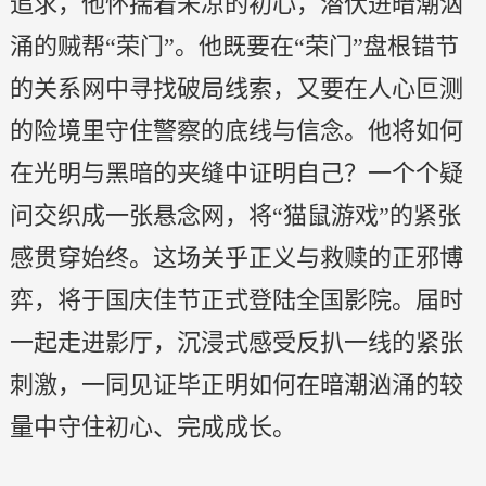
追求，他怀揣着未凉的初心，潜伏进暗潮汹
涌的贼帮“荣门”。他既要在“荣门”盘根错节
的关系网中寻找破局线索，又要在人心叵测
的险境里守住警察的底线与信念。他将如何
在光明与黑暗的夹缝中证明自己？一个个疑
问交织成一张悬念网，将“猫鼠游戏”的紧张
感贯穿始终。这场关乎正义与救赎的正邪博
弈，将于国庆佳节正式登陆全国影院。届时
一起走进影厅，沉浸式感受反扒一线的紧张
刺激，一同见证毕正明如何在暗潮汹涌的较
量中守住初心、完成成长。