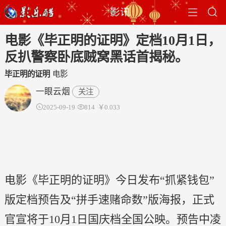


影讯
电影《毕正明的证明》定档10月1日，
反扒警察卧底贼窝黑话首揭秘。
毕正明的证明
电影
一眼云烟
关注

2025-09-19

814
￥0.033
电影《毕正明的证明》今日发布“抓紧钱包”
版定档预告及“拼手速赌命数”版海报，正式
官宣将于10月1日国庆档全国公映。预告中凌