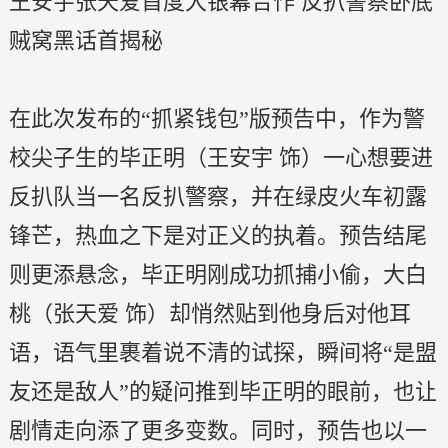
王安宇张天爱首度大银幕合作 反扒警察卧底
贼窝黑话首揭秘
在此次发布的“抓紧钱包”版预告中，作为警
校尖子生的毕正明（王安宇 饰）一心想要进
反扒队当一名反扒警察，并在绿皮火车初露
锋芒，热血之下是对正义的执着。预告结尾
则更添悬念，毕正明刚成功抓捕小偷，大白
桃（张天爱 饰）却悄然贴到他身后对他耳
语，语气里裹着说不清的试探，瞬间将“是盟
友还是敌人”的疑问推到毕正明的眼前，也让
剧情走向添了更多变数。同时，预告也以一