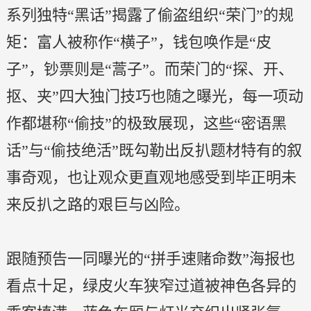
系列独特“黑话”揭露了偷盗组织“荣门”的规
矩：富人被称作“横子”，钱包唤作是“皮
子”，钞票则是“蒿子”。而荣门的“探、开、
抠、夹”四大独门技巧也随之曝光，每一项动
作都堪称“偷技”的极致展现，这些“密语黑
话”与“偷技绝活”既勾勒出反扒题材特有的叙
事奇观，也让观众更直观地感受到毕正明未
来反扒之路的艰巨与凶险。
跟随预告一同曝光的“拼手速赌命数”海报也
看点十足，绿皮火车狭窄过道被神色各异的