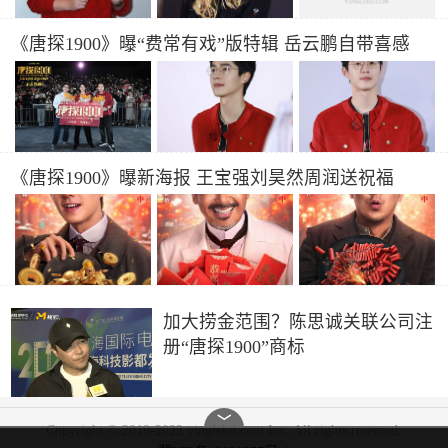
《唐探1900》曝“费常有戏”版特辑 岳云鹏自带喜感
《唐探1900》曝新海报 王宝强刘昊然周润送祝福
加大捞金范围？陈思诚关联公司注
册“唐探1900”商标
﹀
Copyright © 2019-2022 yingleku.com Inc. All rights reserved.