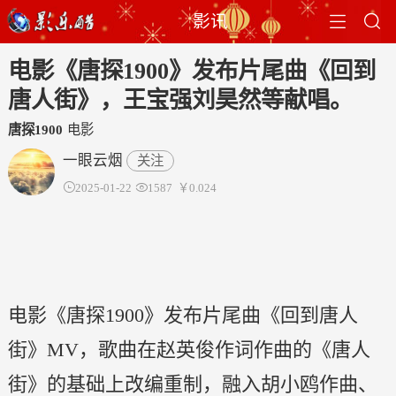


影讯
电影《唐探1900》发布片尾曲《回到
唐人街》，王宝强刘昊然等献唱。
唐探1900
电影
一眼云烟
关注

2025-01-22

1587
￥0.024
电影《唐探1900》发布片尾曲《回到唐人
街》MV，歌曲在赵英俊作词作曲的《唐人
街》的基础上改编重制，融入胡小鸥作曲、