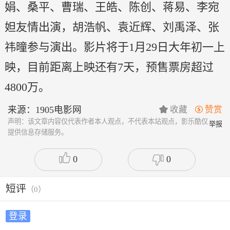
娟、桑平、曹瑞、王皓、陈创、蒋易、李宛
妲友情出演，胡浩帆、袁近辉、刘禹泽、张
祎曈参与演出。影片将于1月29日大年初一上
映，目前距离上映还有7天，预售票房超过
4800万。
来源：1905电影网
收藏
赞赏


声明：该文章内容仅代表作者本人观点，不代表本站观点，影乐酷仅
举报
提供信息存储服务。
0
0
短评
（
0
）
登录