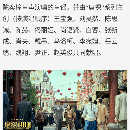
陈奕橦童声演唱的童谣，并由“唐探”系列主
创（按演唱顺序）王宝强、刘昊然、陈思
诚、陈赫、佟丽娅、尚语贤、白客、张新
成、肖央、戴墨、马浴柯、李宛妲、岳云
鹏、魏翔、尹正、赵英俊共同献唱。