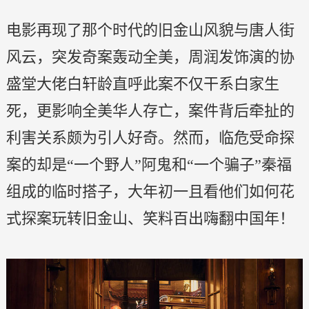
电影再现了那个时代的旧金山风貌与唐人街
风云，突发奇案轰动全美，周润发饰演的协
盛堂大佬白轩龄直呼此案不仅干系白家生
死，更影响全美华人存亡，案件背后牵扯的
利害关系颇为引人好奇。然而，临危受命探
案的却是“一个野人”阿鬼和“一个骗子”秦福
组成的临时搭子，大年初一且看他们如何花
式探案玩转旧金山、笑料百出嗨翻中国年！