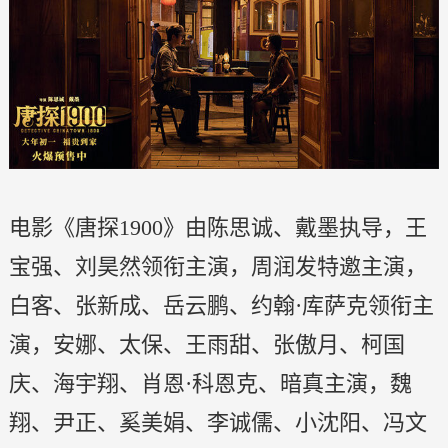
电影《唐探1900》由陈思诚、戴墨执导，王
宝强、刘昊然领衔主演，周润发特邀主演，
白客、张新成、岳云鹏、约翰·库萨克领衔主
演，安娜、太保、王雨甜、张傲月、柯国
庆、海宇翔、肖恩·科恩克、暗真主演，魏
翔、尹正、奚美娟、李诚儒、小沈阳、冯文