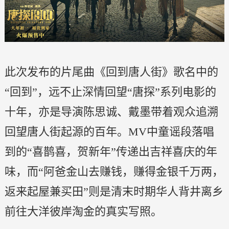
此次发布的片尾曲《回到唐人街》歌名中的
“回到”，远不止深情回望“唐探”系列电影的
十年，亦是导演陈思诚、戴墨带着观众追溯
回望唐人街起源的百年。MV中童谣段落唱
到的“喜鹊喜，贺新年”传递出吉祥喜庆的年
味，而“阿爸金山去赚钱，赚得金银千万两，
返来起屋兼买田”则是清末时期华人背井离乡
前往大洋彼岸淘金的真实写照。