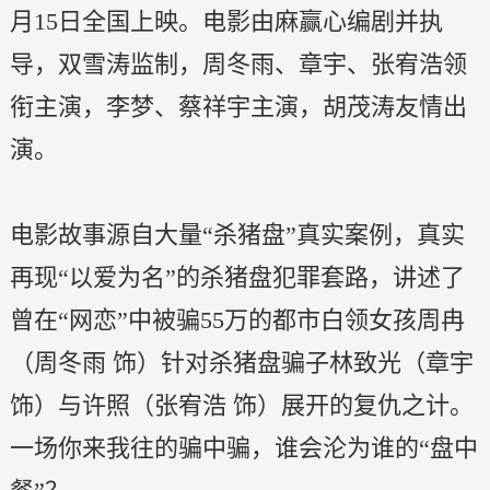
月15日全国上映。电影由麻赢心编剧并执
导，双雪涛监制，周冬雨、章宇、张宥浩领
衔主演，李梦、蔡祥宇主演，胡茂涛友情出
演。
电影故事源自大量“杀猪盘”真实案例，真实
再现“以爱为名”的杀猪盘犯罪套路，讲述了
曾在“网恋”中被骗55万的都市白领女孩周冉
（周冬雨 饰）针对杀猪盘骗子林致光（章宇
饰）与许照（张宥浩 饰）展开的复仇之计。
一场你来我往的骗中骗，谁会沦为谁的“盘中