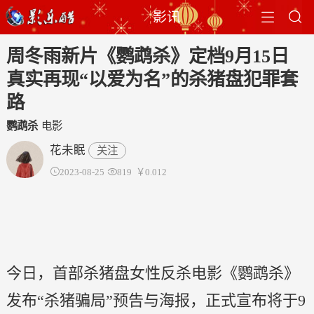


影讯
周冬雨新片《鹦鹉杀》定档9月15日
真实再现“以爱为名”的杀猪盘犯罪套
路
鹦鹉杀
电影
花未眠
关注

2023-08-25

819
￥0.012
今日，首部杀猪盘女性反杀电影《鹦鹉杀》
发布“杀猪骗局”预告与海报，正式宣布将于9