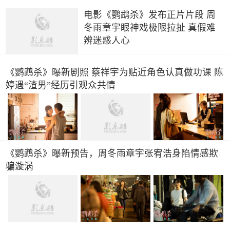
电影《鹦鹉杀》发布正片片段 周
冬雨章宇眼神戏极限拉扯 真假难
辨迷惑人心
《鹦鹉杀》曝新剧照 蔡祥宇为贴近角色认真做功课 陈
婷遇“渣男”经历引观众共情
《鹦鹉杀》曝新预告，周冬雨章宇张宥浩身陷情感欺
骗漩涡