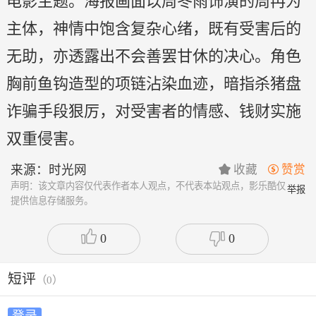
电影主题。海报画面以周冬雨饰演的周冉为
主体，神情中饱含复杂心绪，既有受害后的
无助，亦透露出不会善罢甘休的决心。角色
胸前鱼钩造型的项链沾染血迹，暗指杀猪盘
诈骗手段狠厉，对受害者的情感、钱财实施
双重侵害。
来源：时光网
收藏
赞赏


声明：该文章内容仅代表作者本人观点，不代表本站观点，影乐酷仅
举报
提供信息存储服务。
0
0
短评
（
0
）