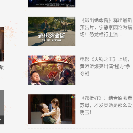
《逃出绝命街》释出最新
预告片，宁静家园沦为猎
场！恐龙横行上演…
电影《火锅之王》上线，
黄澄澄爆笑出演“秘方”争
聚
夺战
《都挺好》：结合原著看
苏母，才发觉她是那么爱
明玉！
片