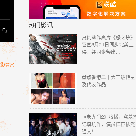
热门影讯
复仇动作爽片《怒之杀》
官宣8月21日同步北美上
映，并同步释出…
赞赏

盘点香港二十大三级艳星
及代表作品
《老九门2》将播，盗墓
记填坑作，演员阵容依然
强大！